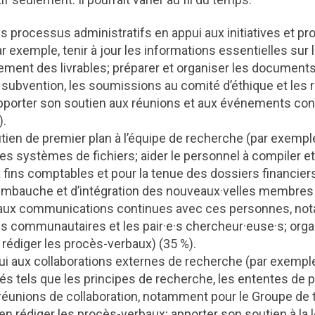
s processus administratifs en appui aux initiatives et pr
ar exemple, tenir à jour les informations essentielles sur 
cement des livrables; préparer et organiser les documents
ubvention, les soumissions au comité d’éthique et les 
pporter son soutien aux réunions et aux événements co
).
tien de premier plan à l’équipe de recherche (par exemple
les systèmes de fichiers; aider le personnel à compiler e
fins comptables et pour la tenue des dossiers financiers
mbauche et d’intégration des nouveaux·velles membres 
 aux communications continues avec ces personnes, no
e·s communautaires et les pair·e·s chercheur·euse·s; orga
 rédiger les procès-verbaux) (35 %).
ui aux collaborations externes de recherche (par exemple, 
 tels que les principes de recherche, les ententes de par
réunions de collaboration, notamment pour le Groupe de t
en rédiger les procès-verbaux; apporter son soutien à la 