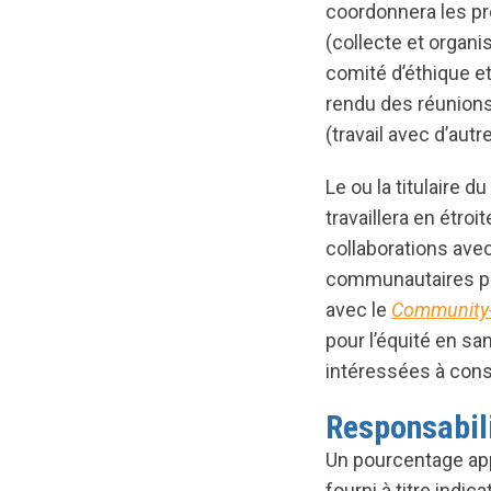
coordonnera les pr
(collecte et orga
comité d’éthique et
rendu des réunions
(travail avec d’aut
Le ou la titulaire 
travaillera en étro
collaborations ave
communautaires pa
avec le
Community-
pour l’équité en sa
intéressées à consu
Responsabili
Un pourcentage app
fourni à titre indica