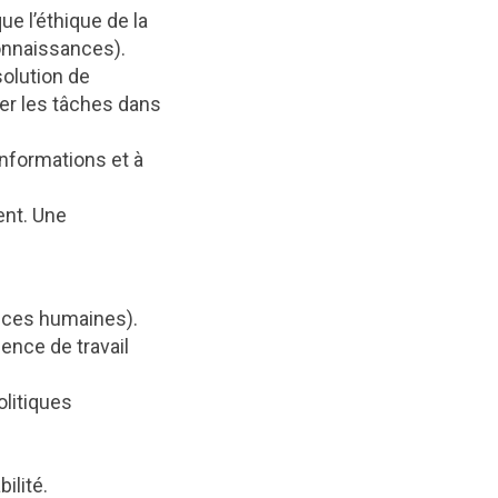
e l’éthique de la
connaissances).
olution de
er les tâches dans
nformations et à
ent. Une
nces humaines).
nce de travail
olitiques
ilité.