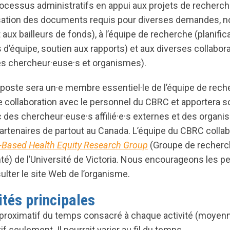
ocessus administratifs en appui aux projets de recherch
nisation des documents requis pour diverses demandes,
 aux bailleurs de fonds), à l’équipe de recherche (planifi
 d’équipe, soutien aux rapports) et aux diverses collabor
res chercheur·euse·s et organismes).
du poste sera un·e membre essentiel·le de l’équipe de rec
ite collaboration avec le personnel du CBRC et apportera 
c des chercheur·euse·s affilié·e·s externes et des organ
rtenaires de partout au Canada. L’équipe du CBRC coll
Based Health Equity Research Group
(Groupe de recher
nté) de l’Université de Victoria. Nous encourageons les 
lter le site Web de l’organisme.
tés principales
roximatif du temps consacré à chaque activité (moyenn
tif seulement. Il pourrait varier au fil du temps.