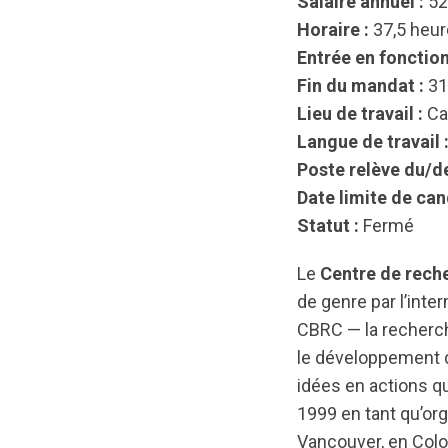
Salaire annuel :
52
Horaire :
37,5 heure
Entrée en fonction
Fin du mandat :
31
Lieu de travail :
Can
Langue de travail 
Poste relève du/de
Date limite de can
Statut :
Fermé
Le
Centre de rec
de genre par l’inte
CBRC — la recherch
le développement d
idées en actions q
1999 en tant qu’or
Vancouver, en Colo