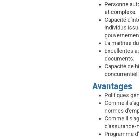
Personne auto
et complexe.
Capacité d’in
individus iss
gouvernement
La maîtrise du 
Excellentes a
documents.
Capacité de h
concurrentiell
Avantages
Politiques gé
Comme il s’ag
normes d’empl
Comme il s’agi
d’assurance-
Programme d’a