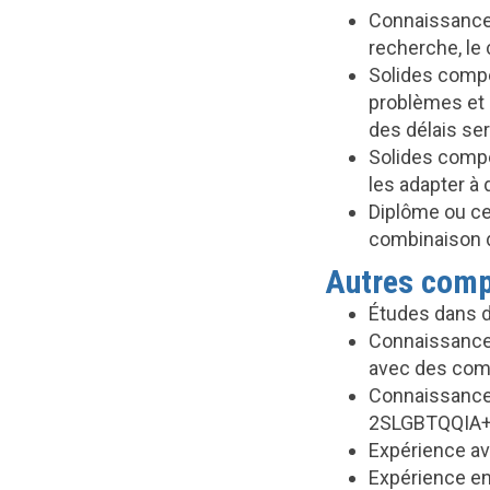
Connaissance 
recherche, le 
Solides compé
problèmes et 
des délais ser
Solides compé
les adapter à 
Diplôme ou cer
combinaison d
Autres compé
Études dans d
Connaissance 
avec des comm
Connaissance d
2SLGBTQQIA+
Expérience ave
Expérience en