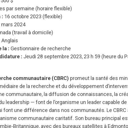
 500 $
s par semaine (horaire flexible)
 :
16 octobre 2023 (flexible)
 mars 2024
ada (travail à domicile)
:
Anglais
 la :
Gestionnaire de recherche
didature :
Jeudi 28 septembre 2023, 23 h 59 (heure du P
herche communautaire (CBRC)
promeut la santé des mino
rmédiaire de la recherche et du développement d’intervent
e communautaire, la diffusion de connaissances, la créa
u leadership — font de l’organisme un leader capable de
ui font une différence dans nos communautés. Le CBRC 
ganisme communautaire caritatif. Son bureau principal est
mbie-Britannique, avec des bureaux satellites à Edmonto