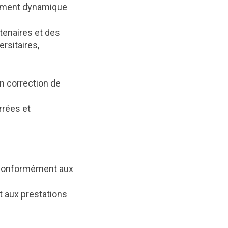
nnement dynamique
tenaires et des
rsitaires,
n correction de
rrées et
s conformément aux
t aux prestations