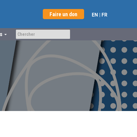
Faire un don
EN
|
FR
us