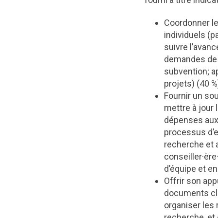
Coordonner le
individuels (p
suivre l’avan
demandes de s
subvention; a
projets) (40 %
Fournir un sou
mettre à jour 
dépenses aux 
processus d’e
recherche et
conseiller·èr
d’équipe et en
Offrir son app
documents clés
organiser les 
recherche, et 