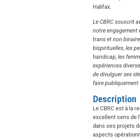
Halifax.
Le CBRC souscrit a
notre engagement e
trans et non binair
bispirituelles, les 
handicap, les femm
expériences diverse
de divulguer ses id
faire publiquement 
Description
Le CBRC est à la re
excellent sens de l
dans ses projets d
aspects opération