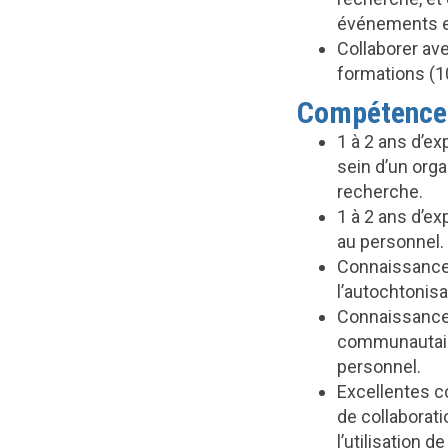
événements et
Collaborer ave
formations (1
Compétence
1 à 2 ans d’ex
sein d’un org
recherche.
1 à 2 ans d’ex
au personnel.
Connaissances 
l’autochtonisa
Connaissances
communautair
personnel.
Excellentes c
de collaborat
l’utilisation d