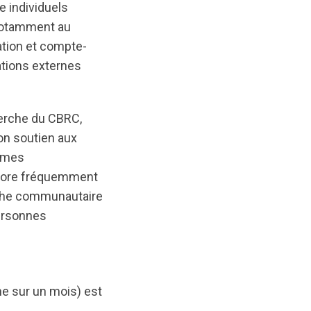
e individuels
 notamment au
cation et compte-
ations externes
herche du CBRC,
son soutien aux
ismes
abore fréquemment
che communautaire
personnes
e sur un mois) est