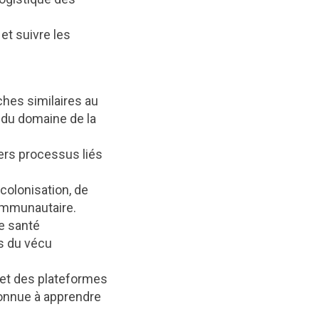
et suivre les
ches similaires au
 du domaine de la
vers processus liés
écolonisation, de
communautaire.
e santé
s du vécu
 et des plateformes
connue à apprendre