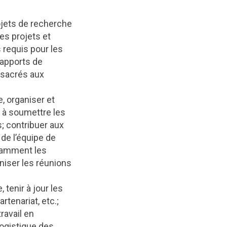
ojets de recherche
les projets et
 requis pour les
rapports de
nsacrés aux
, organiser et
t à soumettre les
; contribuer aux
de l’équipe de
tamment les
niser les réunions
tenir à jour les
tenariat, etc.;
ravail en
logistique des