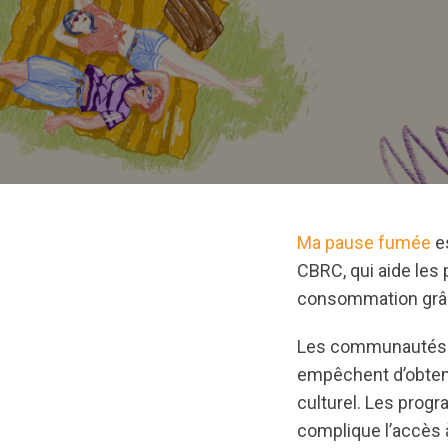
Ma pause fumée
es
CBRC, qui aide les
consommation grâc
Les communautés 2
empêchent d’obteni
culturel. Les prog
complique l’accès 