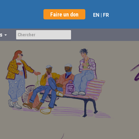
Faire un don
EN
|
FR
us