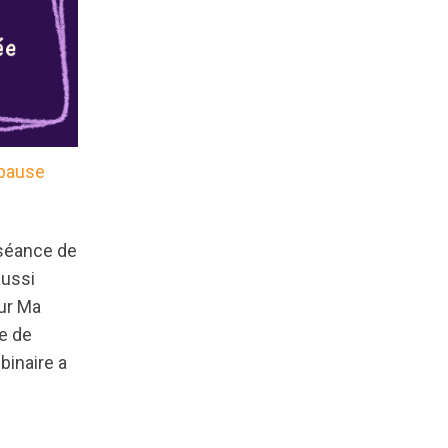
 pause
e
 séance de
aussi
sur Ma
e de
ebinaire a