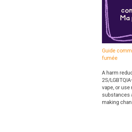
Guide commu
fumée
A harm reduc
2S/LGBTQIA+
vape, or use 
substances a
making chan