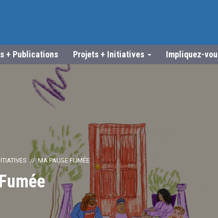
s + Publications
Projets + Initiatives
Impliquez-vo
ITIATIVES
MA PAUSE FUMÉE
 Fumée