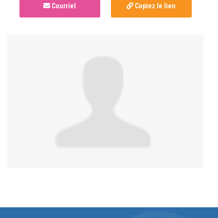
Courriel
Copiez le lien
Anonymous
published this page in
Dépistage au
présent : Édition communautaire
il y a 4 ans