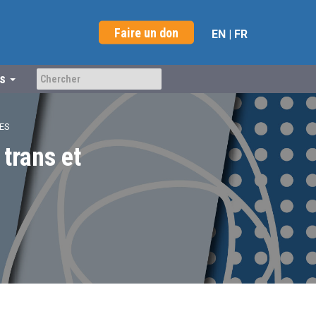
Faire un don
EN
|
FR
us
ES
rans et