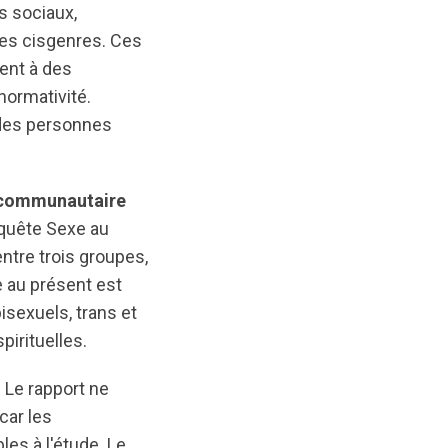
s sociaux,
es cisgenres. Ces
ent à des
normativité.
 des personnes
 communautaire
enquête Sexe au
ntre trois groupes,
e au présent est
isexuels, trans et
pirituelles.
 Le rapport ne
car les
es à l'étude. Le