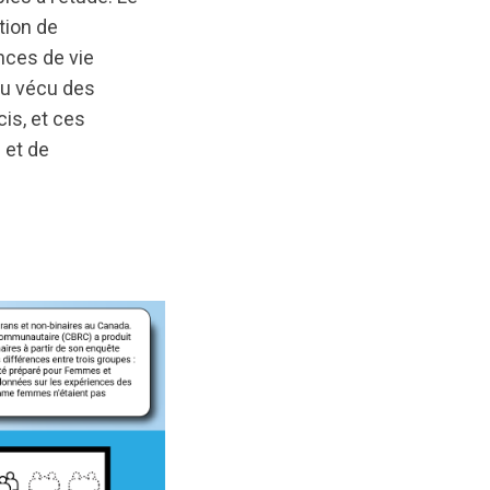
tion de
nces de vie
du vécu des
cis, et ces
 et de