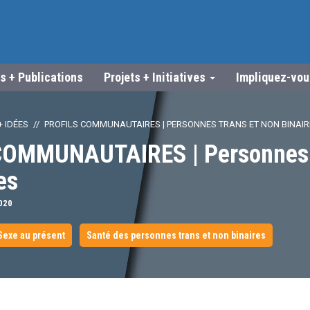
s + Publications
Projets + Initiatives
Impliquez-vo
 IDÉES
PROFILS COMMUNAUTAIRES | PERSONNES TRANS ET NON BINAIR
OMMUNAUTAIRES | Personnes t
es
020
Sexe au présent
Santé des personnes trans et non binaires