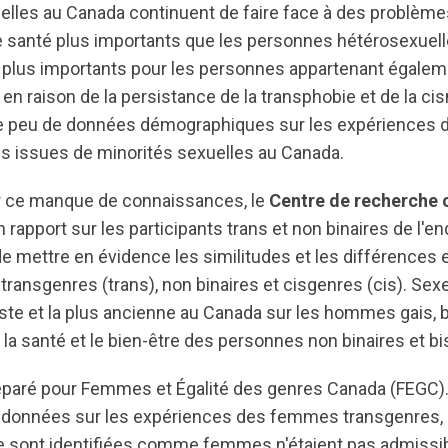
elles au Canada continuent de faire face à des problème
 santé plus importants que les personnes hétérosexuell
 plus importants pour les personnes appartenant égalem
en raison de la persistance de la transphobie et de la cis
ste peu de données démographiques sur les expériences
res issues de minorités sexuelles au Canada.
ier ce manque de connaissances, le
Centre de recherche
n rapport sur les participants trans et non binaires de l'
e mettre en évidence les similitudes et les différences e
transgenres (trans), non binaires et cisgenres (cis). Sex
aste et la plus ancienne au Canada sur les hommes gais, b
 la santé et le bien-être des personnes non binaires et bis
réparé pour Femmes et Égalité des genres Canada (FEGC).
 données sur les expériences des femmes transgenres, 
se sont identifiées comme femmes n'étaient pas admissibl