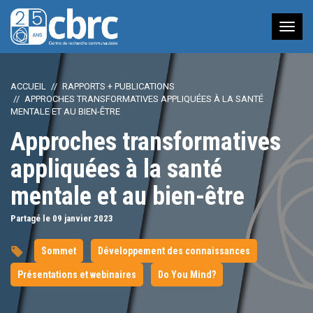
Nav
à
bas
ACCUEIL
RAPPORTS + PUBLICATIONS
APPROCHES TRANSFORMATIVES APPLIQUÉES À LA SANTÉ
MENTALE ET AU BIEN-ÊTRE
Approches transformatives
appliquées à la santé
mentale et au bien-être
Partagé le 09
janvier
2023
Sommet
Développement des connaissances
Présentations et webinaires
Do You Mind?