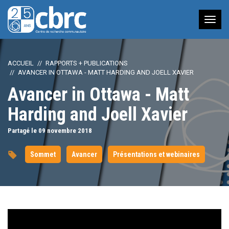
Nav
à
bas
ACCUEIL
RAPPORTS + PUBLICATIONS
AVANCER IN OTTAWA - MATT HARDING AND JOELL XAVIER
Avancer in Ottawa - Matt
Harding and Joell Xavier
Partagé le 09
novembre
2018
Sommet
Avancer
Présentations et webinaires