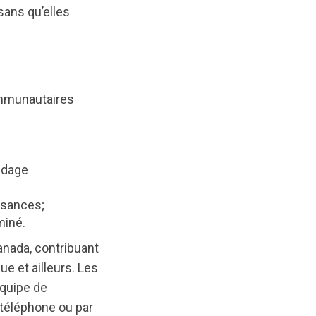
ans qu’elles
ommunautaires
ondage
ssances;
miné.
anada, contribuant
 et ailleurs. Les
équipe de
 téléphone ou par