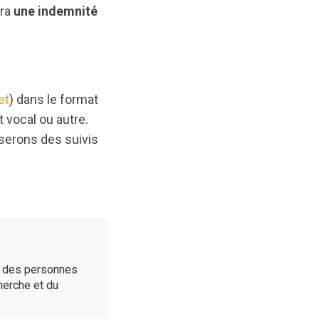
vra
une indemnité
et
) dans le format
t vocal ou autre.
serons des suivis
é des personnes
cherche et du