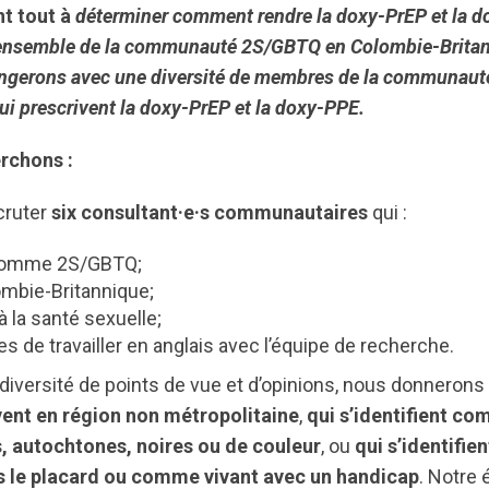
nt tout à
déterminer comment rendre la doxy-PrEP et la 
l’ensemble de la communauté 2S/GBTQ en Colombie-Brita
ngerons avec une diversité de membres de la communauté 
ui prescrivent la doxy-PrEP et la doxy-PPE.
rchons :
cruter
six consultant·e·s communautaires
qui :
t comme 2S/GBTQ;
ombie-Britannique;
à la santé sexuelle;
s de travailler en anglais avec l’équipe de recherche.
diversité de points de vue et d’opinions, nous donnerons l
vent en région non métropolitaine
,
qui s’identifient c
s, autochtones, noires ou de couleur
, ou
qui s’identifi
s le placard ou comme vivant avec un handicap
. Notre 