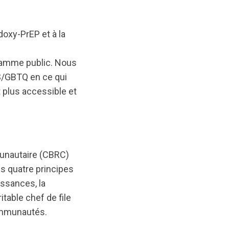
oxy-PrEP et à la
gramme public. Nous
S/GBTQ en ce qui
t plus accessible et
munautaire (CBRC)
es quatre principes
ssances, la
table chef de file
communautés.