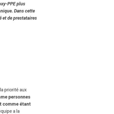
doxy-PPE plus
nnique.
Dans cette
et de prestataires
a priorité aux
omme personnes
ent comme étant
équipe a la