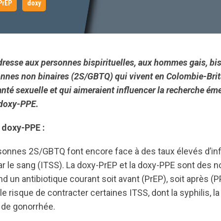
PrEP
doxy
adresse aux personnes bispirituelles, aux hommes gais, bis
onnes non binaires (2S/GBTQ) qui vivent en Colombie-Brit
santé sexuelle et qui aimeraient influencer la recherche ém
 doxy-PPE.
 doxy-PPE :
sonnes 2S/GBTQ font encore face à des taux élevés d’in
r le sang (ITSS). La doxy-PrEP et la doxy-PPE sont des n
nd un antibiotique courant soit avant (PrEP), soit après (
le risque de contracter certaines ITSS, dont la syphilis, l
 de gonorrhée.