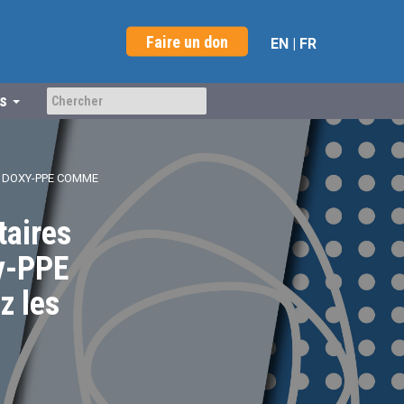
Faire un don
EN
|
FR
us
A DOXY-PPE COMME
taires
xy-PPE
z les