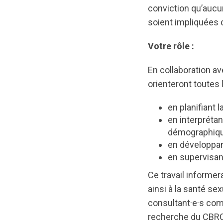
conviction qu’aucu
soient impliquées d
Votre rôle :
En collaboration a
orienteront toutes l
en planifiant 
en interprétan
démographique)
en développan
en supervisant
Ce travail informer
ainsi à la santé s
consultant·e·s comm
recherche du CBRC. 