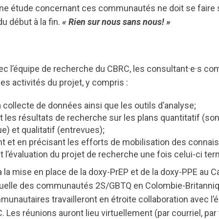
ne étude concernant ces communautés ne doit se faire s
u début à la fin.
« Rien sur nous sans nous! »
vec l’équipe de recherche du CBRC, les consultant·e·s c
es activités du projet, y compris :
la collecte de données ainsi que les outils d’analyse;
t les résultats de recherche sur les plans quantitatif (s
 et qualitatif (entrevues);
t et en précisant les efforts de mobilisation des connai
 l’évaluation du projet de recherche une fois celui-ci ter
a la mise en place de la doxy-PrEP et de la doxy-PPE au C
exuelle des communautés 2S/GBTQ en Colombie-Britannique
unautaires travailleront en étroite collaboration avec l’
Les réunions auront lieu virtuellement (par courriel, par