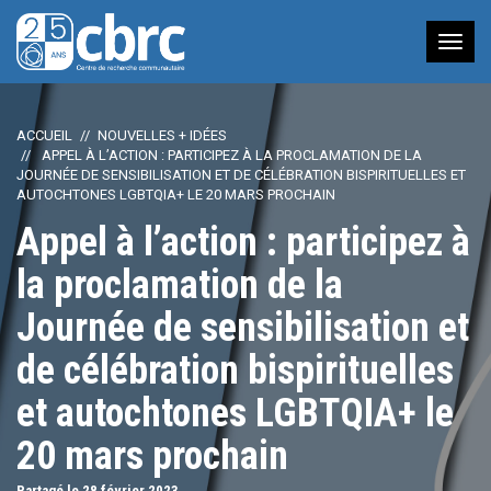
Nav
à
bas
ACCUEIL
NOUVELLES + IDÉES
APPEL À L’ACTION : PARTICIPEZ À LA PROCLAMATION DE LA
JOURNÉE DE SENSIBILISATION ET DE CÉLÉBRATION BISPIRITUELLES ET
AUTOCHTONES LGBTQIA+ LE 20 MARS PROCHAIN
Appel à l’action : participez à
la proclamation de la
Journée de sensibilisation et
de célébration bispirituelles
et autochtones LGBTQIA+ le
20 mars prochain
Partagé le 28
février
2023