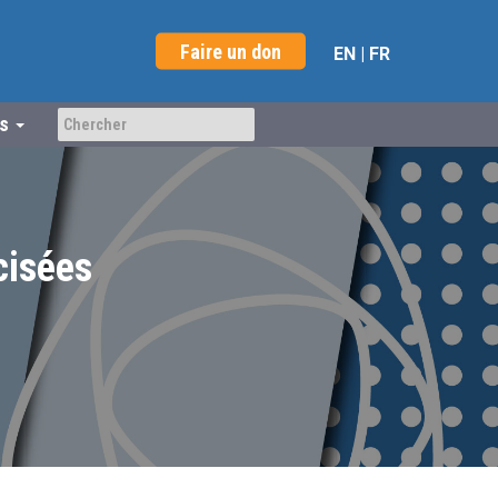
Faire un don
EN
|
FR
us
cisées