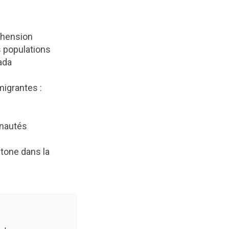
réhension
s populations
ada
migrantes :
unautés
tone dans la