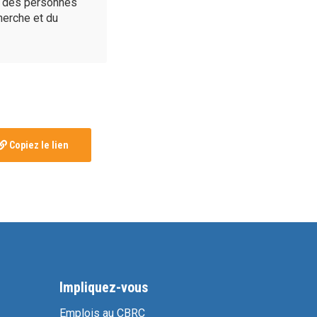
é des personnes
cherche et du
Copiez le lien
Impliquez-vous
Emplois au CBRC