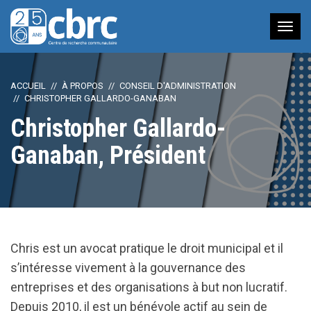
Nav
à
bas
ACCUEIL
À PROPOS
CONSEIL D'ADMINISTRATION
CHRISTOPHER GALLARDO-GANABAN
Christopher Gallardo-
Ganaban, Président
Chris est un avocat pratique le droit municipal et il
s’intéresse vivement à la gouvernance des
entreprises et des organisations à but non lucratif.
Depuis 2010, il est un bénévole actif au sein de