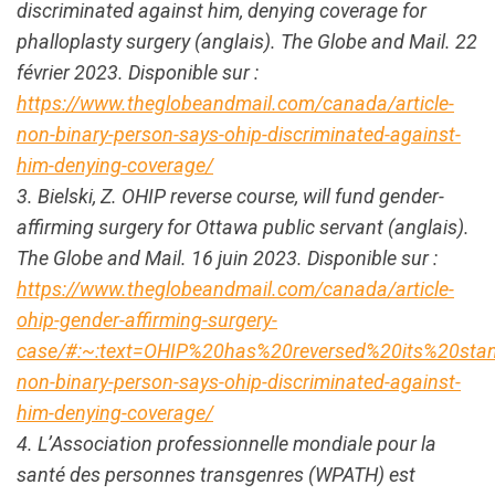
discriminated against him, denying coverage for
phalloplasty surgery (anglais). The Globe and Mail. 22
février 2023. Disponible sur :
https://www.theglobeandmail.com/canada/article-
non-binary-person-says-ohip-discriminated-against-
him-denying-coverage/
3. Bielski, Z. OHIP reverse course, will fund gender-
affirming surgery for Ottawa public servant (anglais).
The Globe and Mail. 16 juin 2023. Disponible sur :
https://www.theglobeandmail.com/canada/article-
ohip-gender-affirming-surgery-
case/#:~:text=OHIP%20has%20reversed%20its%20stanc
non-binary-person-says-ohip-discriminated-against-
him-denying-coverage/
4. L’Association professionnelle mondiale pour la
santé des personnes transgenres (WPATH) est