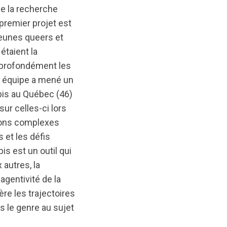
de la recherche
remier projet est
jeunes queers et
étaient la
é profondément les
 équipe a mené un
is au Québec (46)
ur celles-ci lors
tions complexes
 et les défis
is est un outil qui
 autres, la
agentivité de la
re les trajectoires
 le genre au sujet