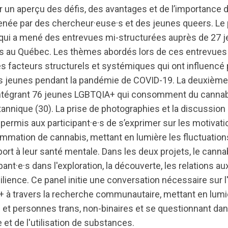
r un aperçu des défis, des avantages et de l’importance 
ée par des chercheur·euse·s et des jeunes queers. Le p
 qui a mené des entrevues mi-structurées auprès de 27 
ns au Québec. Les thèmes abordés lors de ces entrevues 
les facteurs structurels et systémiques qui ont influenc
s jeunes pendant la pandémie de COVID-19. La deuxième
 intégrant 76 jeunes LGBTQIA+ qui consomment du cannab
annique (30). La prise de photographies et la discussion s
 permis aux participant·e·s de s’exprimer sur les motiva
mmation de cannabis, mettant en lumière les fluctuations
ort à leur santé mentale. Dans les deux projets, le cannab
pant·e·s dans l'exploration, la découverte, les relations aux
silience. Ce panel initie une conversation nécessaire sur l'
à travers la recherche communautaire, mettant en lumiè
t personnes trans, non-binaires et se questionnant dans
 et de l'utilisation de substances.