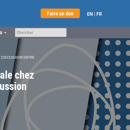
Faire un don
EN
|
FR
us
 DISCUSSION ENTRE
ale chez
ussion