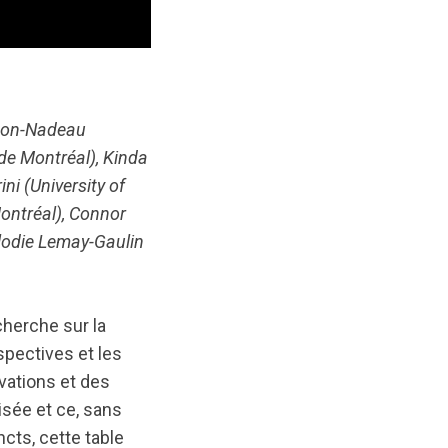
ndon-Nadeau
 de Montréal), Kinda
ni (University of
Montréal), Connor
élodie Lemay-Gaulin
herche sur la
spectives et les
vations et des
isée et ce, sans
cts, cette table