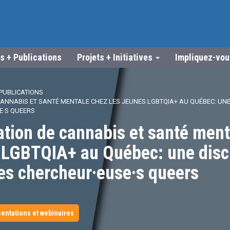
s + Publications
Projets + Initiatives
Impliquez-vo
PUBLICATIONS
NNABIS ET SANTÉ MENTALE CHEZ LES JEUNES LGBTQIA+ AU QUÉBEC: UNE
E·S QUEERS
ion de cannabis et santé ment
s LGBTQIA+ au Québec: une disc
es chercheur·euse·s queers
entations et webinaires