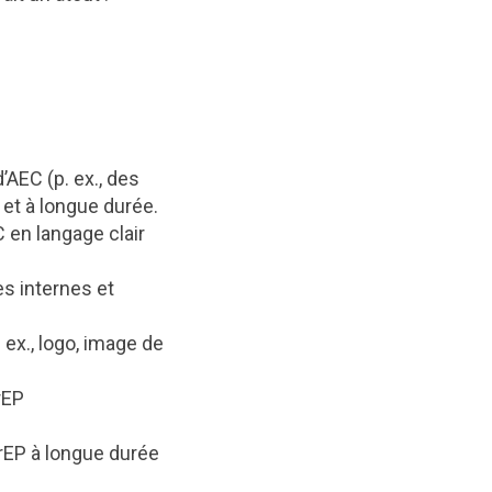
AEC (p. ex., des
et à longue durée.
C en langage clair
es internes et
ex., logo, image de
rEP
rEP à longue durée