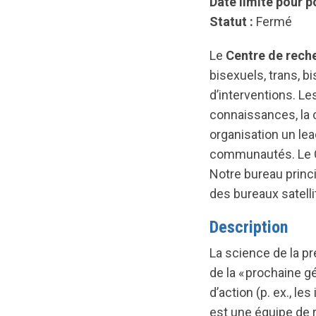
Date limite pour p
Statut :
Fermé
Le
Centre de rec
bisexuels, trans, b
d’interventions. L
connaissances, la 
organisation un lea
communautés. Le C
Notre bureau princ
des bureaux satelli
Description
La science de la p
de la « prochaine g
d’action (p. ex., le
est une équipe de 