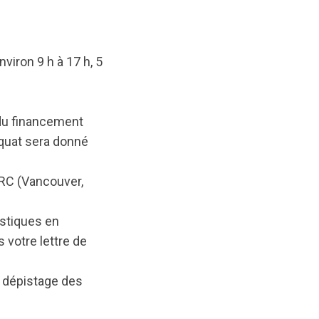
viron 9 h à 17 h, 5
du financement
équat sera donné
BRC (Vancouver,
istiques en
 votre lettre de
 dépistage des