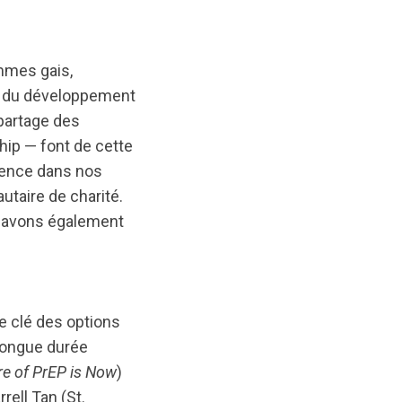
mmes gais,
 et du développement
partage des
hip — font de cette
érence dans nos
taire de charité.
us avons également
e clé des options
 longue durée
re of PrEP is Now
)
ell Tan (St.