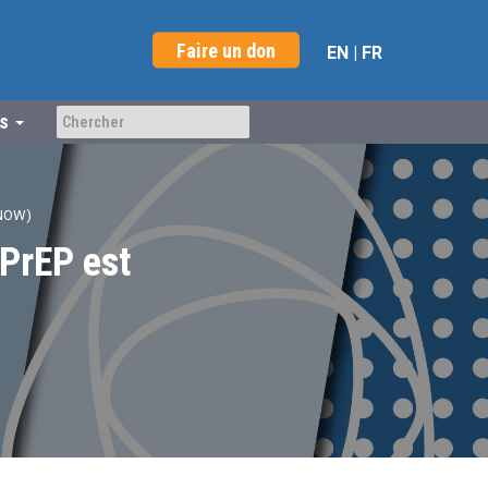
Faire un don
EN
|
FR
us
 NOW)
 PrEP est