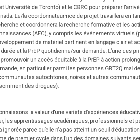
et Université de Toronto) et le CBRC pour préparer l’arrivé
nada. Le/la coordonnateur·rice de projet travaillera en 
herche et coordonnera la recherche formative et les acti
nnaissances (AEC), y compris les événements virtuels (p.
éveloppement de matériel pertinent en langage clair et a
 durée et la PrEP quotidienne/sur demande. L’une des pri
 promouvoir un accès équitable à la PrEP à action prolong
mande, en particulier parmi les personnes GBT2Q mal d
s communautés autochtones, noires et autres communauté
nsomment des drogues).
nnaissons la valeur d’une variété d’expériences éducativ
ter, les apprentissages académiques, professionnels et 
 ignorée parce qu’elle n’a pas atteint un seuil d’éducation
me de premier cycle dans l’un des domaines suivants sera