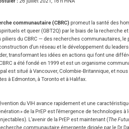
ostuler :
26 juillet 2021, 16 h HNA
herche communautaire (CBRC)
promeut la santé des ho
ispirituels et queer (GBT2Q) par le biais de la recherche
es piliers du CBRC — des recherches communautaires, le 
construction d’un réseau et le développement du leaders
der, transformant les idées en actions qui font une diff
BRC a été fondé en 1999 et est un organisme communau
ipal est situé à Vancouver, Colombie-Britannique, et no
tes à Edmonton, à Toronto et à Halifax.
révention du VIH avance rapidement et une caractéristiqu
énération » de la PrEP est l’émergence de technologies à
s injectables). L’avenir de la PrEP est maintenant (
The Futu
recherche communautaire émergente dirigée par le Dr Darr