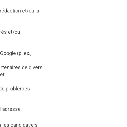
édaction et/ou la
rrés et/ou
 Google (p. ex.,
artenaires de divers
et
 de problèmes
 l’adresse
·s les candidat·e·s