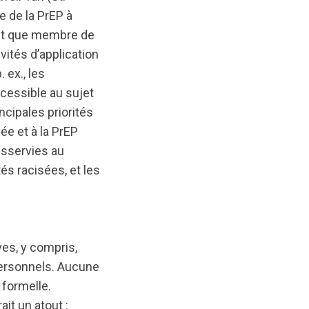
e de la PrEP à
tant que membre de
vités d’application
 ex., les
ccessible au sujet
ncipales priorités
ée et à la PrEP
esservies au
s racisées, et les
es, y compris,
personnels. Aucune
 formelle.
it un atout :