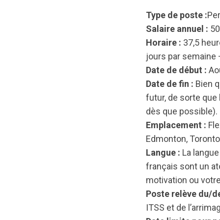
Type de poste :
Per
Salaire annuel :
50
Horaire :
37,5 heure
jours par semaine —
Date de début :
Aoû
Date de fin :
Bien 
futur, de sorte que
dès que possible).
Emplacement :
Fle
Edmonton, Toronto,
Langue :
La langue 
français sont un at
motivation ou votre
Poste relève du/de
ITSS et de l’arrima