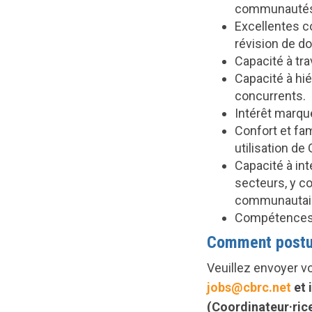
communautés
Excellentes c
révision de d
Capacité à tra
Capacité à hié
concurrents.
Intérêt marqué
Confort et fami
utilisation de
Capacité à int
secteurs, y c
communautai
Compétences e
Comment postu
Veuillez envoyer v
jobs@cbrc.net
et 
(Coordinateur·rice