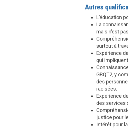
Autres qualifi
L’éducation p
La connaissan
mais n’est pa
Compréhension
surtout à trav
Expérience de
qui implique
Connaissance 
GBQT2, y comp
des personnes
racisées.
Expérience de
des services 
Compréhension
justice pour 
Intérêt pour l