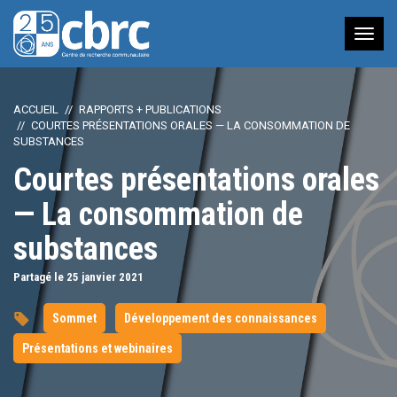
Nav
à
bas
ACCUEIL
RAPPORTS + PUBLICATIONS
COURTES PRÉSENTATIONS ORALES — LA CONSOMMATION DE
SUBSTANCES
Courtes présentations orales
— La consommation de
substances
Partagé le 25
janvier
2021
Sommet
Développement des connaissances
Présentations et webinaires