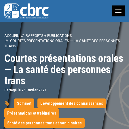
Nav
à
bas
ACCUEIL
RAPPORTS + PUBLICATIONS
COURTES PRÉSENTATIONS ORALES — LA SANTÉ DES PERSONNES
TRANS
Courtes présentations orales
— La santé des personnes
trans
Partagé le 25
janvier
2021
Sommet
Développement des connaissances
Présentations et webinaires
Santé des personnes trans et non binaires