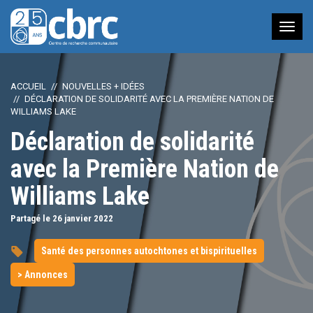
Nav
à
bas
ACCUEIL
NOUVELLES + IDÉES
DÉCLARATION DE SOLIDARITÉ AVEC LA PREMIÈRE NATION DE
WILLIAMS LAKE
Déclaration de solidarité
avec la Première Nation de
Williams Lake
Partagé le 26
janvier
2022
Santé des personnes autochtones et bispirituelles
> Annonces