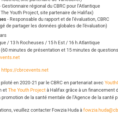
- Gestionnaire régional du CBRC pour l'Atlantique
The Youth Project, site partenaire de Halifax)
ues
- Responsable du rapport et de l'évaluation, CBRC
gé de partager les données globales de l’évaluation)
mars
que / 13 h Rocheuses / 15 h Est / 16 h Atlantique
 (60 minutes de présentation et 15 minutes de question
events.net
:
https://cbrcevents.net
 piloté en 2020-21 par le CBRC en partenariat avec
Youth
n et
The Youth Project
à Halifax grâce à un financement 
a promotion de la santé mentale de l'Agence de la santé 
ations, veuillez contacter Fowzia Huda à
fowzia.huda@cb