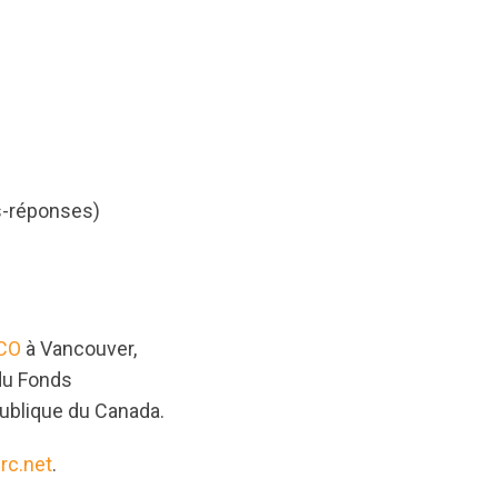
s-réponses)
CO
à Vancouver,
du Fonds
publique du Canada.
rc.net
.