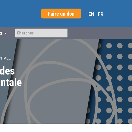
Faire un don
EN
|
FR
us
NTALE
 des
ntale