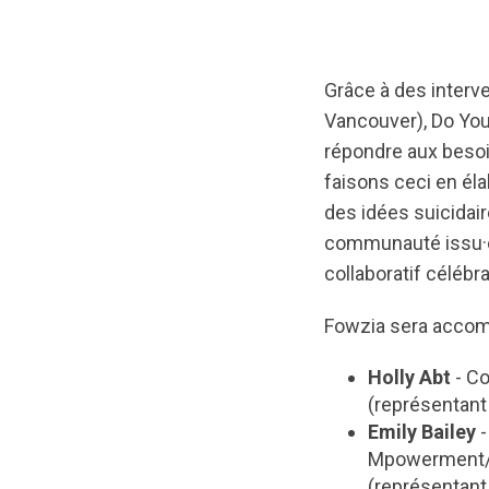
Grâce à des interve
Vancouver), Do Yo
répondre aux beso
faisons ceci en él
des idées suicidai
communauté issu·e·
collaboratif céléb
Fowzia sera accom
Holly Abt
- C
(représentant
Emily Bailey
-
Mpowerment
(représentant