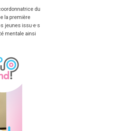
 coordonnatrice du
e la première
les jeunes issu·e·s
té mentale ainsi