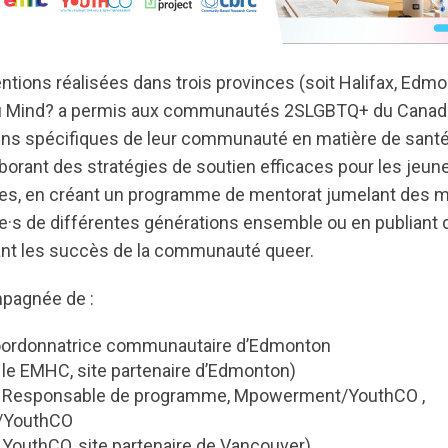
ntions réalisées dans trois provinces (soit Halifax, Edmo
u Mind? a permis aux communautés 2SLGBTQ+ du Canada d
ins spécifiques de leur communauté en matière de sant
aborant des stratégies de soutien efficaces pour les jeun
res, en créant un programme de mentorat jumelant des 
s de différentes générations ensemble ou en publiant d
rant les succès de la communauté queer.
pagnée de :
oordonnatrice communautaire d’Edmonton
 le EMHC, site partenaire d’Edmonton)
 Responsable de programme, Mpowerment/YouthCO ,
/YouthCO
 YouthCO, site partenaire de Vancouver)