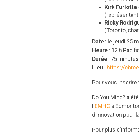
Kirk Furlotte
(représentant 
Ricky Rodrig
(Toronto, char
Date
: le jeudi 25 
Heure
: 12 h Pacifi
Durée
: 75 minutes
Lieu
:
https://cbrc
Pour vous inscrire 
Do You Mind? a été
l'
EMHC
à Edmonto
d'innovation pour l
Pour plus d'inform