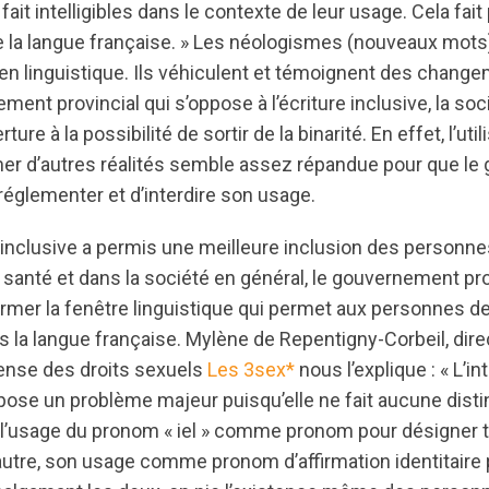
fait intelligibles dans le contexte de leur usage. Cela fait p
de la langue française. » Les néologismes (nouveaux mots
n linguistique. Ils véhiculent et témoignent des chang
nt provincial qui s’oppose à l’écriture inclusive, la socié
re à la possibilité de sortir de la binarité. En effet, l’uti
er d’autres réalités semble assez répandue pour que l
églementer et d’interdire son usage.
e inclusive a permis une meilleure inclusion des personne
a santé et dans la société en général, le gouvernement pro
mer la fenêtre linguistique qui permet aux personnes de 
s la langue française. Mylène de Repentigny-Corbeil, dire
ense des droits sexuels
Les 3sex*
nous l’explique : « L’in
e pose un problème majeur puisqu’elle ne fait aucune dist
é, l’usage du pronom « iel » comme pronom pour désigner 
’autre, son usage comme pronom d’affirmation identitaire