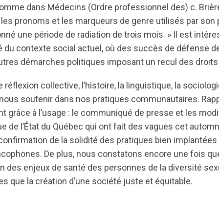
omme dans Médecins (Ordre professionnel des) c. Brière
les pronoms et les marqueurs de genre utilisés par son p
onné une période de radiation de trois mois. » Il est intér
é du contexte social actuel, où des succès de défense de
autres démarches politiques imposant un recul des droit
éflexion collective, l’histoire, la linguistique, la sociologi
r nous soutenir dans nos pratiques communautaires. Ra
t grâce à l’usage : le communiqué de presse et les modif
que de l’État du Québec qui ont fait des vagues cet automn
confirmation de la solidité des pratiques bien implantée
ophones. De plus, nous constatons encore une fois qu
on des enjeux de santé des personnes de la diversité sex
res que la création d’une société juste et équitable.