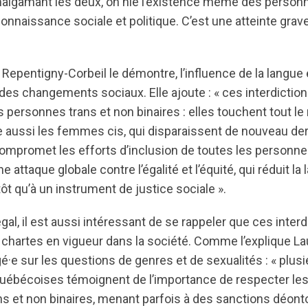
malgamant les deux, on nie l’existence même des personn
connaissance sociale et politique. C’est une atteinte grave
pentigny-Corbeil le démontre, l’influence de la langue 
des changements sociaux. Elle ajoute : « ces interdictio
 personnes trans et non binaires : elles touchent tout le
e aussi les femmes cis, qui disparaissent de nouveau der
 compromet les efforts d’inclusion de toutes les personn
e attaque globale contre l’égalité et l’équité, qui réduit la 
tôt qu’à un instrument de justice sociale ».
égal, il est aussi intéressant de se rappeler que ces inter
 chartes en vigueur dans la société. Comme l’explique L
gé·e sur les questions de genres et de sexualités : « plus
uébécoises témoignent de l’importance de respecter le
s et non binaires, menant parfois à des sanctions déont