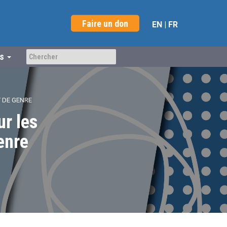
Faire un don
EN
|
FR
us
T DE GENRE
ur les
enre