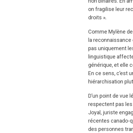
non binaires. En a
on fragilise leur re
droits »
.
Comme Mylène de Re
la reconnaissance 
pas uniquement les
linguistique affect
générique, et elle
En ce sens, c’est un
hiérarchisation plu
D’un point de vue l
respectent pas les
Joyal, juriste enga
récentes canado-q
des personnes tran