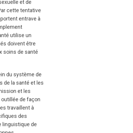
exuelle et de
Par cette tentative
 portent entrave à
simplement
anté utilise un
tés doivent être
ux soins de santé
sein du système de
s de la santé et les
mission et les
 outillée de façon
s travaillent à
cifiques des
 linguistique de
sonnes