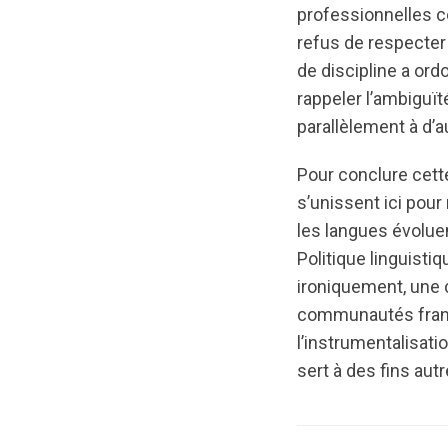
professionnelles c
refus de respecter 
de discipline a ord
rappeler l’ambiguït
parallèlement à d’
Pour conclure cette r
s’unissent ici pou
les langues évoluen
Politique linguisti
ironiquement, une 
communautés franc
l’instrumentalisati
sert à des fins aut