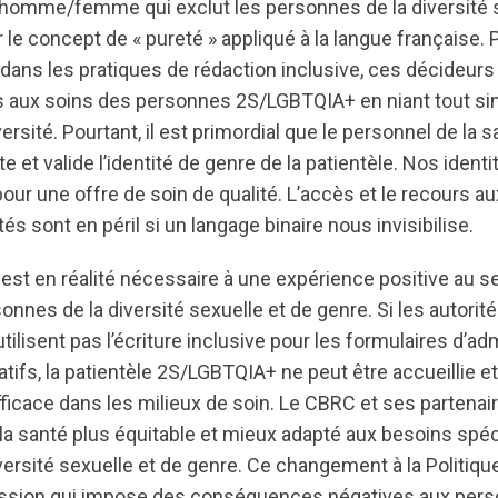
homme/femme qui exclut les personnes de la diversité s
r le concept de « pureté » appliqué à la langue française. 
dans les pratiques de rédaction inclusive, ces décideurs
cès aux soins des personnes 2S/LGBTQIA+ en niant tout 
versité. Pourtant, il est primordial que le personnel de la s
e et valide l’identité de genre de la patientèle. Nos identi
ur une offre de soin de qualité. L’accès et le recours a
sont en péril si un langage binaire nous invisibilise.
e est en réalité nécessaire à une expérience positive au 
onnes de la diversité sexuelle et de genre. Si les autorité
tilisent pas l’écriture inclusive pour les formulaires d’ad
fs, la patientèle 2S/LGBTQIA+ ne peut être accueillie et
icace dans les milieux de soin. Le CBRC et ses partenaire
 la santé plus équitable et mieux adapté aux besoins spé
ersité sexuelle et de genre. Ce changement à la Politique
gression qui impose des conséquences négatives aux per