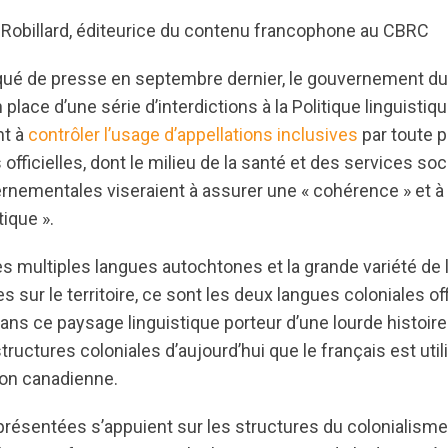
r-Robillard, éditeurice du contenu francophone au CBRC
é de presse en septembre dernier, le gouvernement d
lace d’une série d’interdictions à la Politique linguistiqu
nt à
contrôler l’usage
d’appellations inclusives
par toute p
 officielles, dont le milieu de la santé et des services so
ernementales viseraient à assurer une « cohérence » et à 
tique ».
es multiples langues autochtones et la grande variété de
 sur le territoire, ce sont les deux langues coloniales off
ans ce paysage linguistique porteur d’une lourde histoire
tructures coloniales d’aujourd’hui que le français est util
ion canadienne.
résentées s’appuient sur les structures du colonialisme,