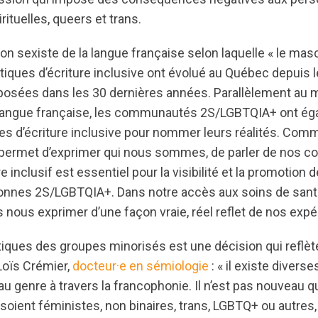
ituelles, queers et trans.
ion sexiste de la langue française selon laquelle « le mas
ratiques d’écriture inclusive ont évolué au Québec depuis
posées dans les 30 dernières années. Parallèlement au
 langue française, les communautés
2S/LGBTQIA+ ont ég
ues d’écriture inclusive pour nommer leurs réalités. Comm
permet d’exprimer qui nous sommes, de parler de nos co
 inclusif est essentiel pour la visibilité et la promotion d
onnes 2S/LGBTQIA+. Dans notre accès aux soins de santé,
 nous exprimer d’une façon vraie, réel reflet de nos expé
tiques des groupes minorisés est une décision qui reflète
Loïs Crémier,
docteur
·e
en
sémiologie
: « il existe divers
 au genre à travers la francophonie. Il n’est pas nouveau
s soient féministes, non binaires, trans, LGBTQ+ ou autre