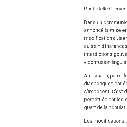
Par Estelle Grenie
Dans un communiqu
annoncé la mise en p
modifications vise
au sein d’instances
interdictions gouv
« confusion linguis
Au Canada, parmi l
diasporiques parlées
s’imposent. C’est d
perpétuée par les s
quart de la populat
Les modifications p