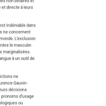
es non binaires et
 et directe à leurs
est indéniable dans
ns ne concernent
 monde. L’exclusion
rière le masculin
es marginalisées.
langue à un outil de
dictions ne
aurence Gauvin-
ieurs décisions
s pronoms d’usage
ologiques ou