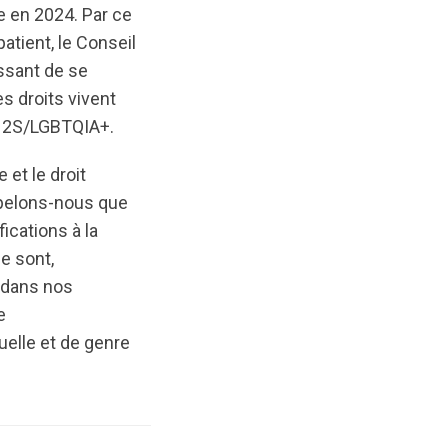
 en 2024. Par ce
atient, le Conseil
essant de se
s droits vivent
s 2S/LGBTQIA+.
e et le droit
ppelons-nous que
ications à la
e sont,
s dans nos
e
uelle et de genre