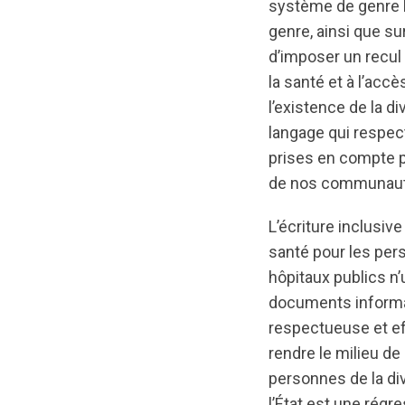
système de genre 
genre, ainsi que su
d’imposer un recul 
la santé et à l’ac
l’existence de la di
langage qui respect
prises en compte po
de nos communautés 
L’écriture inclusiv
santé pour les pers
hôpitaux publics n’u
documents informati
respectueuse et eff
rendre le milieu de
personnes de la div
l’État est une ré