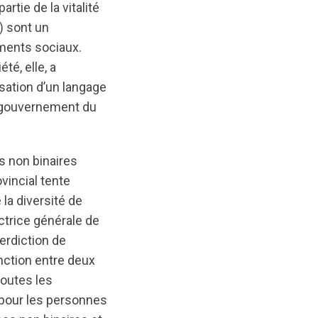
artie de la vitalité
) sont un
ements sociaux.
té, elle, a
lisation d’un langage
e gouvernement du
s non binaires
vincial tente
la diversité de
ctrice générale de
terdiction de
inction entre deux
toutes les
 pour les personnes