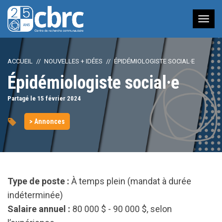
Nav
à
bas
ACCUEIL
NOUVELLES + IDÉES
ÉPIDÉMIOLOGISTE SOCIAL·E
Épidémiologiste social·e
Partagé le 15
février
2024
> Annonces
Type de poste :
À temps plein (mandat à durée
indéterminée)
Salaire annuel :
80 000 $ - 90 000 $, selon