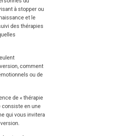
personnes du
visant à stopper ou
naissance et le
suivi des thérapies
quelles
veulent
onversion, comment
 émotionnels ou de
ience de « thérapie
e consiste en une
e qui vous invitera
nversion.