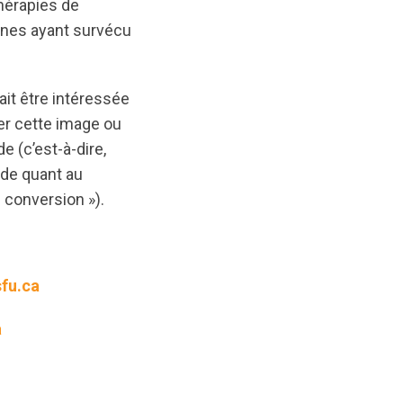
hérapies de
nnes ayant survécu
ait être intéressée
ger cette image ou
e (c’est-à-dire,
ude quant au
e conversion »).
fu.ca
a