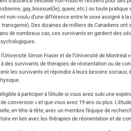
ent d’attirance sexuelle non-voulu et ressenti pour des 
sbienne, gay, bisexuel(le), queer, etc.) ou toute pratique 
nt non-voulu d’une différence entre le sexe assigné à la 
: transgenre). Des dizaines de milliers de Canadiens ont 
dans de nombreux cas, ces survivants en gardent des sé
psychologiques.
’Université Simon Fraser et de l’Université de Montréal 
à des survivants de thérapies de réorientation ou de c
nir les survivants et répondre à leurs besoins sociaux,
physique.
éligible à participer à l’étude si vous avez subi une expér
u de conversion » et que vous avez 19 ans ou plus. L’étud
elle, en tête-à-tête, avec un membre l’équipe de recherch
stoire en lien avec les thérapies de réorientation et de co