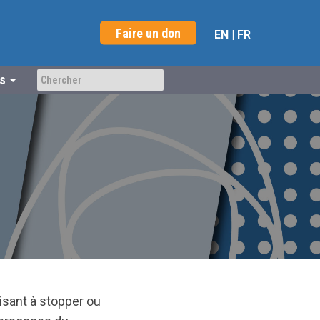
Faire un don
EN
|
FR
us
visant à stopper ou