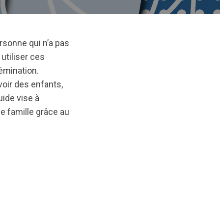
rsonne qui n’a pas
utiliser ces
émination.
ir des enfants,
ide vise à
e famille grâce au
ginal/1716504567/DonorGametes-