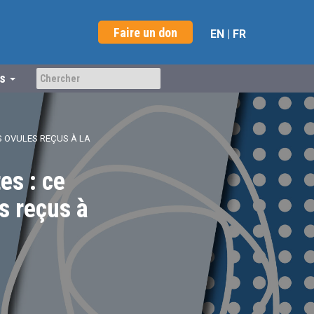
Faire un don
EN
|
FR
us
S OVULES REÇUS À LA
es : ce
es reçus à