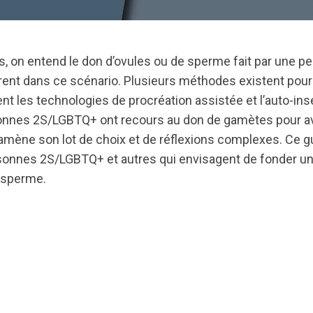
, on entend le don d’ovules ou de sperme fait par une pe
parent dans ce scénario. Plusieurs méthodes existent pour 
 les technologies de procréation assistée et l’auto-ins
nnes 2S/LGBTQ+ ont recours au don de gamètes pour avo
mène son lot de choix et de réflexions complexes. Ce gu
sonnes 2S/LGBTQ+ et autres qui envisagent de fonder un
 sperme.
ts.nationbuilder.com/cbrc/pages/3204/attachments/ori