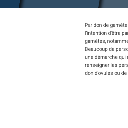
Par don de gamètes
l’intention d’être 
gamètes, notamment
Beaucoup de perso
une démarche qui a
renseigner les per
don d’ovules ou de
url="https://asse
Primer-
FR_resized.pdf?
1716504567