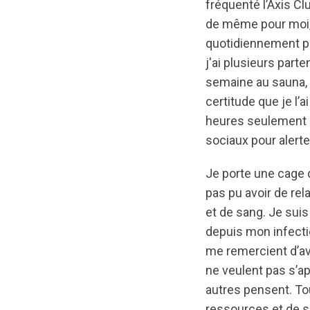
fréquenté l’Axis Cl
de même pour moi, 
quotidiennement pe
j'ai plusieurs part
semaine au sauna,
certitude que je l’
heures seulement a
sociaux pour alert
Je porte une cage 
pas pu avoir de rel
et de sang. Je sui
depuis mon infectio
me remercient d’av
ne veulent pas s’a
autres pensent. To
ressources et de s