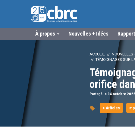
À propos
Nouvelles + Idées
Rapport
ACCUEIL
NOUVELLES +
TÉMOIGNAGES SUR LA 
Témoignage
orifice da
Partagé le 04
octobre
202
> Articles
mp