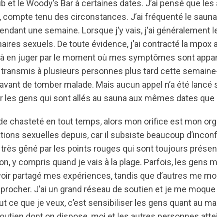
ub et le Woody’s Bar à certaines dates. J’ai pensé que les 
compte tenu des circonstances. J’ai fréquenté le saun
ndant une semaine. Lorsque j’y vais, j’ai généralement 
enaires sexuels. De toute évidence, j’ai contracté la mpox 
 à en juger par le moment où mes symptômes sont appar
ai transmis à plusieurs personnes plus tard cette semaine
vant de tomber malade. Mais aucun appel n’a été lancé 
er les gens qui sont allés au sauna aux mêmes dates que
de chasteté en tout temps, alors mon orifice est mon orga
ations sexuelles depuis, car il subsiste beaucoup d’inconf
s très gêné par les points rouges qui sont toujours prés
n, y compris quand je vais à la plage. Parfois, les gens
oir partagé mes expériences, tandis que d’autres me mon
pprocher. J’ai un grand réseau de soutien et je me moque
ut ce que je veux, c’est sensibiliser les gens quant au m
outien dont on dispose, moi et les autres personnes atte