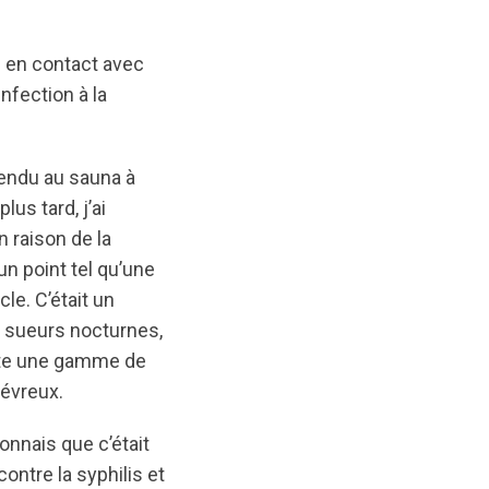
té en contact avec
nfection à la
rendu au sauna à
us tard, j’ai
 raison de la
n point tel qu’une
le. C’était un
s sueurs nocturnes,
oute une gamme de
iévreux.
çonnais que c’était
ontre la syphilis et