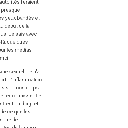
autorités feraient
a presque
les yeux bandés et
au début de la
us. Je sais avec
-là, quelques
sur les médias
 moi.
ne sexuel. Je n’ai
ort, d’inflammation
ents sur mon corps
 me reconnaissent et
trent du doigt et
 de ce que les
anque de
intes de la mpox.