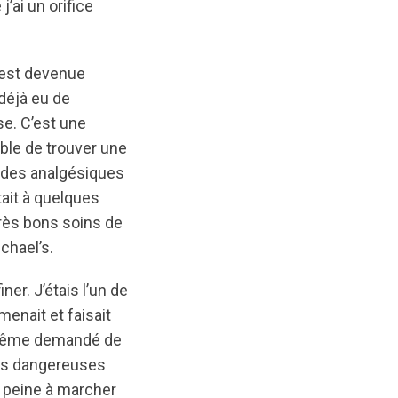
’ai un orifice
r est devenue
 déjà eu de
e. C’est une
ible de trouver une
r des analgésiques
tait à quelques
très bons soins de
ichael’s.
er. J’étais l’un de
menait et faisait
a même demandé de
res dangereuses
à peine à marcher