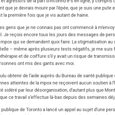
t agressifs de la part d’inconnu·e·s en ligne, y compri
que je devrais mourir par l’épée, que je suis une pute et q
t la première fois que je vis autant de haine.
s gens que je ne connais pas ont commencé à m’envoye
iel. Je reçois encore tous les jours des messages de per
a mpox qui se demandent quoi faire. La stigmatisation au s
lle – même après plusieurs tests négatifs, je me suis 
érapie et de coiffure s’il y avait un risque de transmissi
rsonnes ont mis des gants avec moi.
voulu obtenir de l’aide auprès du Bureau de santé publique
nes atteintes de la mpox ne reçoivent aucun soutien à l’
i été sidéré par leur désorganisation, d’autant plus que Mon
que ce travail s’effectue là-bas depuis des semaines déj
 publique de Toronto a lancé un appel au sujet d’une pers