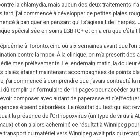
 contre la chlamydia, mais aucun des deux traitements n’a
s tard, j’ai commencé à développer de petites plaies ro
encé à paniquer en pensant qu’il s’agissait de l’herpès.
ique spécialisée en soins LGBTQ+ et on a cru que c’était 
 l’épidémie à Toronto, cinq ou six semaines avant que l’
tion contre la mpox. À la clinique, on m’a prescrit des a
xpédié mes prélèvements. Le lendemain matin, la douleur 
es plaies étaient maintenant accompagnées de points bla
e, j’ai commencé à comprendre que j’avais contracté la 
J’ai dû remplir un formulaire de 11 pages pour accéder au 
devoir composer avec autant de paperasse et d'effectuer
rgences étaient débordées. Le résultat du test qui est r
iquait la présence de l’Orthopoxvirus (un type de virus à A
aux) et on a alors acheminé ce résultat à Winnipeg pour 
 transport du matériel vers Winnipeg avait pris du retard, 