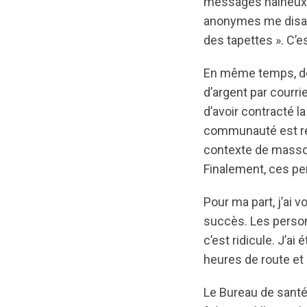
messages haineux e
anonymes me disant 
des tapettes ». C’es
En même temps, de
d’argent par courr
d’avoir contracté l
communauté est rée
contexte de massoth
Finalement, ces pe
Pour ma part, j’ai 
succès. Les person
c’est ridicule. J’a
heures de route et 
Le Bureau de santé