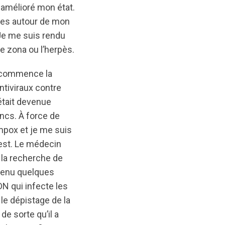
 amélioré mon état.
uges autour de mon
 Je me suis rendu
le zona ou l’herpès.
on commence la
ntiviraux contre
était devenue
ncs. À force de
mpox et je me suis
test. Le médecin
 la recherche de
evenu quelques
DN qui infecte les
le dépistage de la
de sorte qu’il a