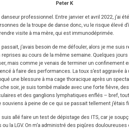
Peter K
danseur professionnel. Entre janvier et avril 2022, j’ai é
onnes de la troupe de danse donc, vu le risque élevé d’i
e rendre visite à ma mère, qui est immunodéprimée.
 passait, j’avais besoin de me défouler, alors je me suis 
 reprises au cours de la même semaine. Quelques jours pl
r, mais comme je venais de terminer un confinement en
encé à faire des performances. La toux s’est aggravée à u
voqué une blessure à ma cage thoracique après un spectac
nche soir, je suis tombé malade avec une forte fièvre, de
laires et des ganglions lymphatiques enflés – bref, t
ouviens à peine de ce qui se passait tellement j’étais f
e suis allé faire un test de dépistage des ITS, car je soup
is ou la LGV. On m’a administré des piqûres douloureuses c