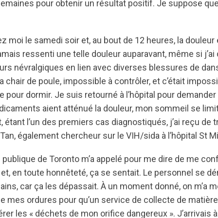
 semaines pour obtenir un résultat positif. Je suppose que j
z moi le samedi soir et, au bout de 12 heures, la douleu
jamais ressenti une telle douleur auparavant, même si j’ai
s névralgiques en lien avec diverses blessures de dans
a chair de poule, impossible à contrôler, et c’était imposs
e pour dormir. Je suis retourné à l’hôpital pour demande
édicaments aient atténué la douleur, mon sommeil se limi
, étant l’un des premiers cas diagnostiqués, j’ai reçu de 
l Tan, également chercheur sur le VIH/sida à l’hôpital St M
publique de Toronto m’a appelé pour me dire de me confin
et, en toute honnêteté, ça se sentait. Le personnel se dé
mains, car ça les dépassait. À un moment donné, on m’
e de mes ordures pour qu’un service de collecte de matiè
rer les « déchets de mon orifice dangereux ». J’arrivais 