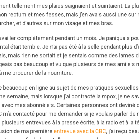
nt tellement mes plaies saignaient et suintaient. La pl
mon rectum et mes fesses, mais j’en avais aussi une sur 
cher, et d’autres sur mon visage et mes bras.
travailler complètement pendant un mois. Je paniquais pour
tal était terrible. Je n’ai pas été à la selle pendant plus 
is, mais rien ne sortait et je sentais comme des lames de
geais pas beaucoup et vu que plusieurs de mes ami·e·s n
l à me procurer de la nourriture.
lie beaucoup en ligne au sujet de mes pratiques sexuelle
ne semaine, mais lorsque j’ai contracté la mpox, je ne 
n avec mes abonné·e·s. Certaines personnes ont deviné ce
C m’a contacté pour me demander si je voulais parler de
 plusieurs entrevues à la presse écrite, à la radio et à la t
fusion de ma première
entrevue avec la CBC
, j’ai reçu b