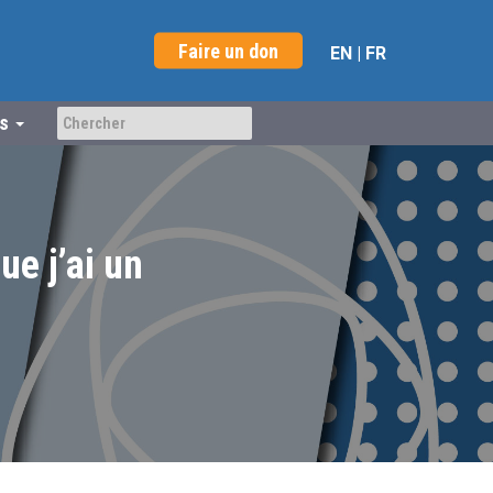
Faire un don
EN
|
FR
us
e j’ai un