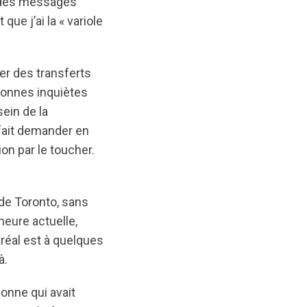
s des messages
ue j’ai la « variole
r des transferts
sonnes inquiètes
ein de la
fait demander en
on par le toucher.
 de Toronto, sans
heure actuelle,
tréal est à quelques
à.
onne qui avait