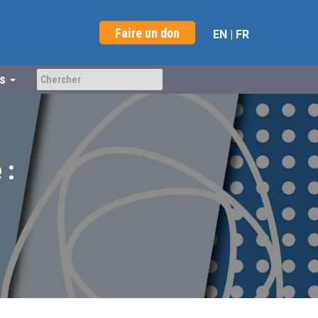
Faire un don
EN
|
FR
us
 :