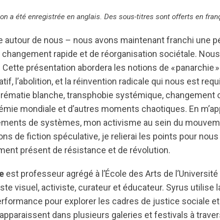
on a été enregistrée en anglais. Des sous-titres sont offerts en fran
 autour de nous – nous avons maintenant franchi une p
 changement rapide et de réorganisation sociétale. Nou
. Cette présentation abordera les notions de « panarchie »
f, l’abolition, et la réinvention radicale qui nous est requ
rématie blanche, transphobie systémique, changement c
démie mondiale et d’autres moments chaotiques. En m’ap
ements de systèmes, mon activisme au sein du mouvemen
ons de fiction spéculative, je relierai les points pour nou
nt présent de résistance et de révolution.
e
est professeur agrégé à l’École des Arts de l’Université
iste visuel, activiste, curateur et éducateur. Syrus utilise l
 performance pour explorer les cadres de justice sociale et 
apparaissent dans plusieurs galeries et festivals à travers