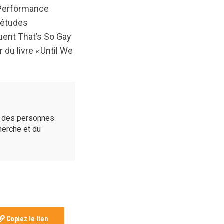
u Performance
s études
luent That’s So Gay
du livre « Until We
é des personnes
cherche et du
Copiez le lien