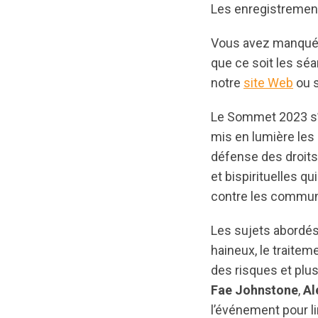
Les enregistremen
Vous avez manqué u
que ce soit les séa
notre
site Web
ou s
Le Sommet 2023 s’e
mis en lumière les 
défense des droits
et bispirituelles qu
contre les commu
Les sujets abordés
haineux, le traitem
des risques et plu
Fae Johnstone
,
Al
l’événement pour l