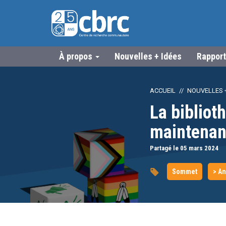
À propos
Nouvelles + Idées
Rapport
ACCUEIL
NOUVELLES +
La biblio
maintenant
Partagé le 05
mars
2024
Sommet
> A