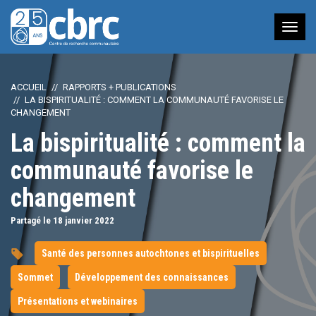
Nav
à
bas
ACCUEIL
RAPPORTS + PUBLICATIONS
LA BISPIRITUALITÉ : COMMENT LA COMMUNAUTÉ FAVORISE LE
CHANGEMENT
La bispiritualité : comment la
communauté favorise le
changement
Partagé le 18
janvier
2022
Santé des personnes autochtones et bispirituelles
Sommet
Développement des connaissances
Présentations et webinaires