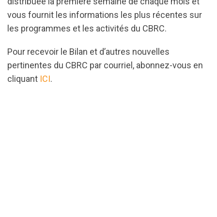
distribuée la première semaine de chaque mois et
vous fournit les informations les plus récentes sur
les programmes et les activités du CBRC.
Pour recevoir le Bilan et d’autres nouvelles
pertinentes du CBRC par courriel, abonnez-vous en
cliquant
ICI
.
url="https://assets.nationbuilder.com/cbrc/pages/
1671559073