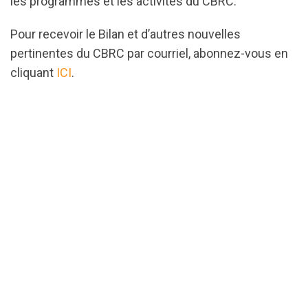
les programmes et les activités du CBRC.
Pour recevoir le Bilan et d’autres nouvelles
pertinentes du CBRC par courriel, abonnez-vous en
cliquant
ICI
.
url="https://assets.nationbuilder.com/cbrc/pages/3
1717789766