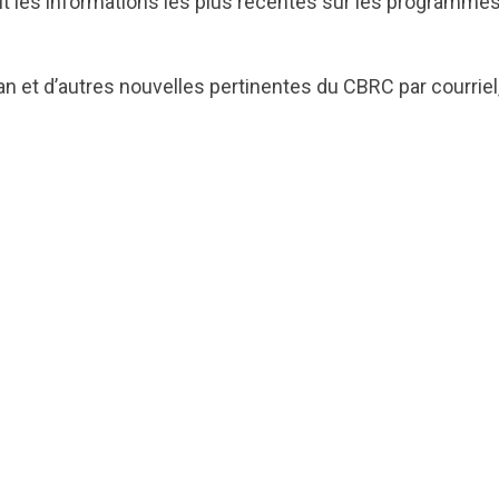
t les informations les plus récentes sur les programmes 
lan et d’autres nouvelles pertinentes du CBRC par courri
ts.nationbuilder.com/cbrc/pages/2786/attachments/ori