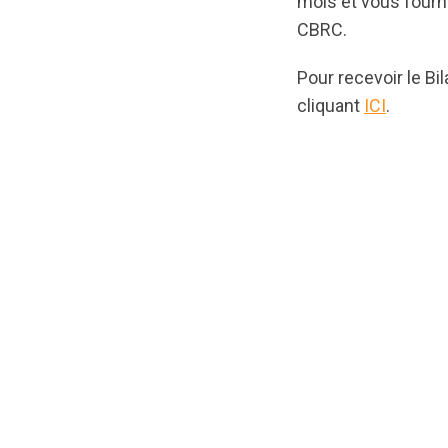
mois et vous fourni
CBRC.
Pour recevoir le Bi
cliquant
ICI
.
url="https://asse
1683652036