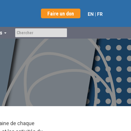
Faire un don
EN
|
FR
us
maine de chaque