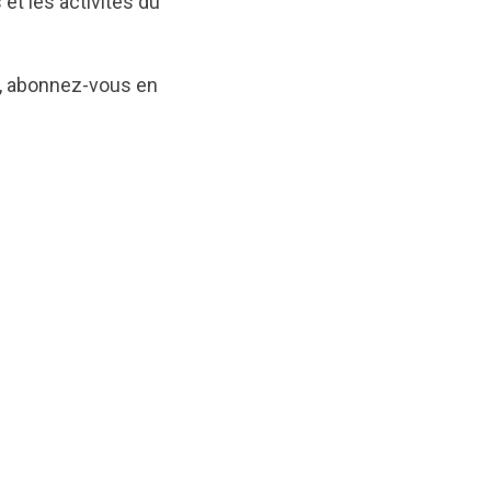
et les activités du
el, abonnez-vous en
ginal/1683652036/May_2023_FR.pdf?