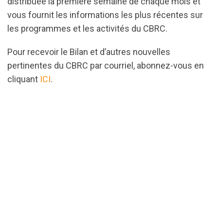
distribuée la première semaine de chaque mois et
vous fournit les informations les plus récentes sur
les programmes et les activités du CBRC.
Pour recevoir le Bilan et d’autres nouvelles
pertinentes du CBRC par courriel, abonnez-vous en
cliquant
ICI
.
url="https://assets.nationbuilder.com/cbrc/pages/2
1697051913