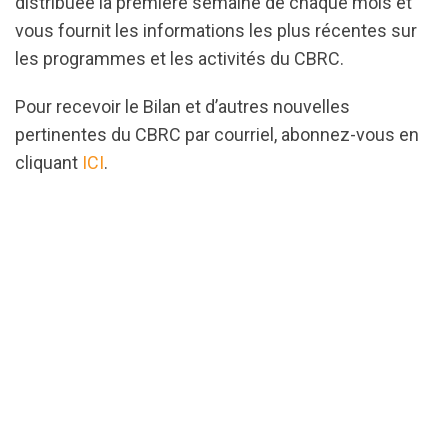
distribuée la première semaine de chaque mois et
vous fournit les informations les plus récentes sur
les programmes et les activités du CBRC.
Pour recevoir le Bilan et d’autres nouvelles
pertinentes du CBRC par courriel, abonnez-vous en
cliquant
ICI
.
url="https://assets.nationbuilder.com/cbrc/pages/3
1727971635