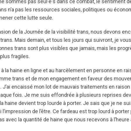
e sommes pas seul·e·s dans ce combat, le sentiment de 
s n’a pas les ressources sociales, politiques ou écon
ener cette lutte seule.
casion de la Journée de la visibilité trans, nous devons en
x trans. Mais demain, et tous les jours qui suivront, je vo
sonnes trans sont plus visibles que jamais, mais les progr
lus fragiles.
 à la haine en ligne et au harcèlement en personne en ra
mme trans et de mon engagement en faveur des mouve
. J’ai encaissé mon lot de mauvais traitements en raison 
 chaque fois. Je me suis effondrée à plusieurs reprises d
 la haine devient trop lourde à porter. Je sais que je ne s
 l’impression de l’être. Ce fardeau est trop lourd à porter
s avec la quantité de haine que nous recevons à l’heure 