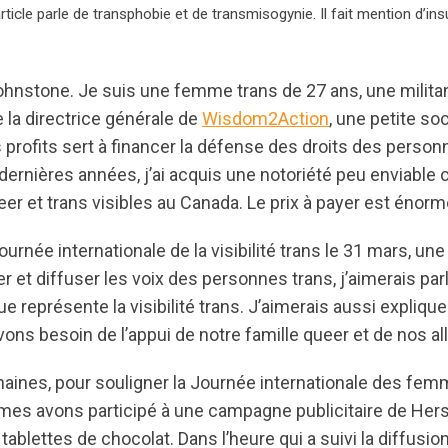
rticle parle de transphobie et de transmisogynie. Il fait mention d’i
ohnstone. Je suis une femme trans de 27 ans, une milita
e la directrice générale de
Wisdom2Action
, une petite so
s profits sert à financer la défense des droits des pers
 dernières années, j’ai acquis une notoriété peu enviabl
eer et trans visibles au Canada. Le prix à payer est énorm
ournée internationale de la visibilité trans le 31 mars, un
r et diffuser les voix des personnes trans, j’aimerais parl
e représente la visibilité trans. J’aimerais aussi explique
ons besoin de l’appui de notre famille queer et de nos alli
aines, pour souligner la Journée internationale des fem
mes avons participé à une campagne publicitaire de Her
 tablettes de chocolat. Dans l’heure qui a suivi la diffusi