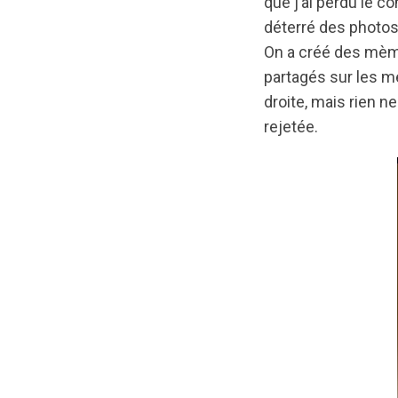
que j’ai perdu le 
déterré des photos
On a créé des mèm
partagés sur les mé
droite, mais rien n
rejetée.