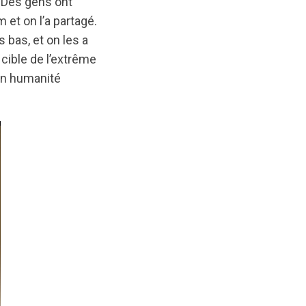
. Des gens ont
et on l’a partagé.
bas, et on les a
 cible de l’extrême
mon humanité