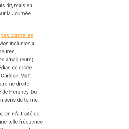
is dit, mais en
ur la Journée
upes contre les
 Mon inclusion a
heures,
s arnaqueurs)
dias de droite
 Carlson, Matt
xtrême droite
 de Hershey. Du
bon sens du terme.
. On m’a traité de
une telle fréquence