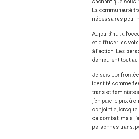
sachant que nous n
La communauté tran
nécessaires pour m
Aujourd’hui, à l’oc
et diffuser les voi
à l’action. Les per
demeurent tout au p
Je suis confrontée
identité comme fe
trans et féministes
j’en paie le prix à
conjoint·e, lorsque
ce combat, mais j’ai
personnes trans, pa