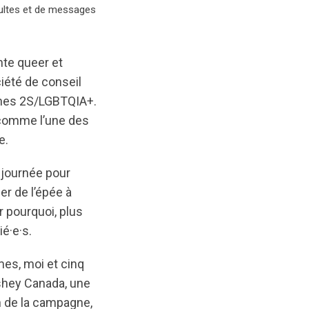
nsultes et de messages
nte queer et
ciété de conseil
onnes 2S/LGBTQIA+.
e comme l’une des
e.
e journée pour
er de l’épée à
r pourquoi, plus
é·e·s.
mes, moi et cinq
shey Canada, une
on de la campagne,