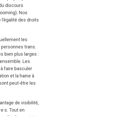
 du discours
grooming). Nos
’égalité des droits
tuellement les
ux personnes trans.
s bien plus larges :
r ensemble. Les
à faire basculer
tion et la haine à
sont peut-être les
age de visibilité,
·e·s. Tout en