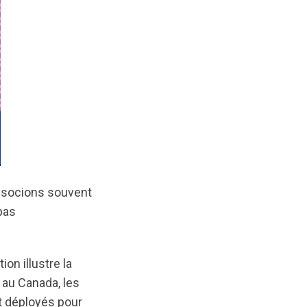
associons souvent
 pas
ion illustre la
 au Canada, les
t déployés pour