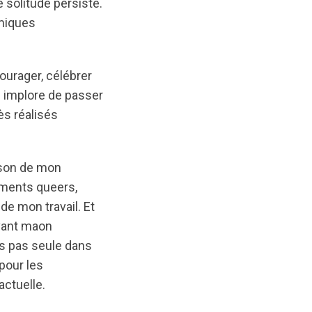
solitude persiste.
omiques
courager, célébrer
us implore de passer
ès réalisés
ison de mon
ments queers,
de mon travail. Et
evant maon
uis pas seule dans
 pour les
actuelle.