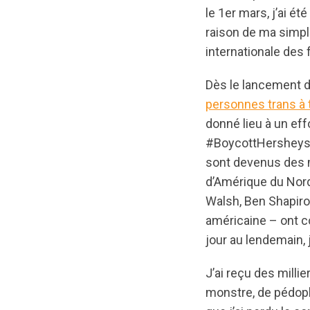
le 1er mars, j’ai ét
raison de ma simp
internationale de
Dès le lancement 
personnes trans à 
donné lieu à un ef
#BoycottHersheys
sont devenus des m
d’Amérique du Nord 
Walsh, Ben Shapiro
américaine – ont 
jour au lendemain, 
J’ai reçu des milli
monstre, de pédophi