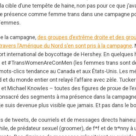
é la cible d’une tempête de haine, non pas pour ce que j’ava
le présence comme femme trans dans une campagne po
s femmes.
de la campagne,
des groupes d’extrême droite et des gro
travers l’Amérique du Nord s’en sont pris à la campagne
.
fort international de boycottage de Hershey. En quelques 
 et #TransWomenAreConMen (les femmes trans sont de
ots-clics tendance au Canada et aux États-Unis. Les mé
et du monde entier ont relayé l’affaire avec zèle. Tucker
 et Michael Knowles – toutes des figures de proue de l’e
consacré des segments à ma présence dans la campagne
je suis devenue plus visible que jamais. Et pas dans le 
ers de tweets, de courriels et de messages directs haineux
le, de prédateur sexuel (groomer), de f*f et de tr*nny à 