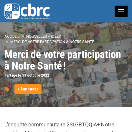
Nav
à
bas
ACCUEIL
NOUVELLES + IDÉES
MERCI DE VOTRE PARTICIPATION À NOTRE SANTÉ !
Merci de votre participation
à Notre Santé !
Partagé le 11
octobre
2022
> Annonces
L’enquête communautaire 2SLGBTQQIA+ Notre