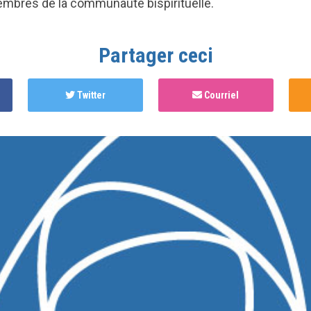
embres de la communauté bispirituelle.
Partager ceci
Twitter
Courriel
is page in
Programme bispirituel
il y a 4 ans