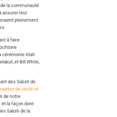
s de la communauté
à assurer leur
 seraient pleinement
es.
nt à faire
tochtone
La cérémonie était
akut, et Bill White,
ant des Salish de
tière de vérité et
n de notre
et la façon dont
des Salish de la