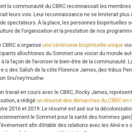
dont la communauté du CBRC reconnaissait les membre
trait leurs voix. Leur reconnaissance ne se limiterait plus 
re de spectateurs. À la place, les personnes bispirituelles
ulture de l'organisation et la prestation de nos programm
le CBRC a organisé
une cérémonie bispirituelle unique
visa
ticipants allochtones du Sommet une vision du monde au
t à la façon de favoriser le bien-être de la communauté. 
é·e·s des Salish de la côte Florence James, des tribus Penel
tion Snu’ney’muxhw.
on travail en cours avec le CBRC, Rocky James, représent
isation, a rédigé
un résumé des démarches du CBRC en ma
tre 2016 et 2019. Le résumé est axé sur la décolonisatio
ciennement le Sommet pour la santé des hommes gais) 
l’événement afin d’établir des relations avec les Aîné·e·s 