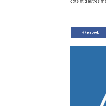
côte et d'autres m
Facebook
CBRC
published th