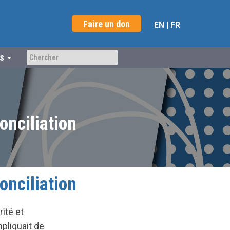
Faire un don
EN
|
FR
us
onciliation
onciliation
ité et
pliquait de