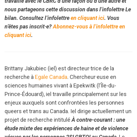
travaille avec le CBRC d’une façon ou d’une autre et
nous partageons cette discussion dans l’infolettre Le
bilan. Consultez l’infolettre
en cliquant ici
. Vous
n’êtes pas inscrit·e?
Abonnez-vous à l’infolettre en
cliquant ici
.
Brittany Jakubiec (iel) est directeur·trice de la
recherche à
Egale Canada
. Chercheur·euse en
sciences humaines vivant à Epekwitk (l’Île-du-
Prince-Édouard), iel travaille principalement sur les
enjeux auxquels sont confrontées les personnes
queers et trans au Canada. Iel dirige actuellement un
projet de recherche intitulé
À contre-courant : une
étude mixte des expériences de haine et de violence
vécues par les personnes 2SLGBTQI au Canada
. Le