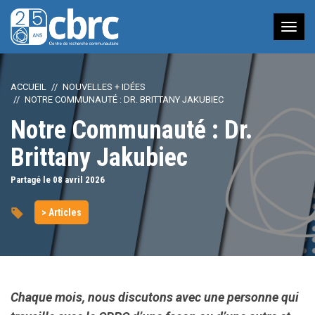
Nav
à
bas
ACCUEIL
NOUVELLES + IDÉES
NOTRE COMMUNAUTÉ : DR. BRITTANY JAKUBIEC
Notre Communauté : Dr.
Brittany Jakubiec
Partagé le 08
avril
2026
> Articles
Chaque mois, nous discutons avec une personne qui