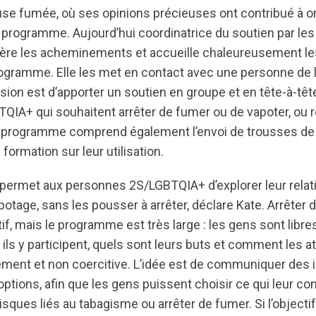
 fumée, où ses opinions précieuses ont contribué à ori
rogramme. Aujourd’hui coordinatrice du soutien par les p
ère les acheminements et accueille chaleureusement le
gramme. Elle les met en contact avec une personne de l
ission est d’apporter un soutien en groupe et en tête-à-têt
IA+ qui souhaitent arrêter de fumer ou de vapoter, ou r
programme comprend également l’envoi de trousses de 
formation sur leur utilisation.
ermet aux personnes 2S/LGBTQIA+ d’explorer leur relati
otage, sans les pousser à arrêter, déclare Kate. Arrêter 
ctif, mais le programme est très large : les gens sont libr
ls y participent, quels sont leurs buts et comment les at
ment et non coercitive. L’idée est de communiquer des 
 options, afin que les gens puissent choisir ce qui leur co
risques liés au tabagisme ou arrêter de fumer. Si l’object