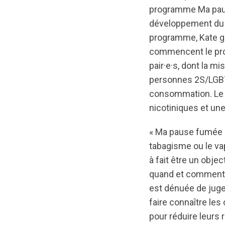
programme Ma pause
développement du p
programme, Kate g
commencent le pro
pair·e·s, dont la m
personnes 2S/LGBTQ
consommation. Le 
nicotiniques et une 
« Ma pause fumée p
tabagisme ou le vap
à fait être un obje
quand et comment i
est dénuée de juge
faire connaître les
pour réduire leurs 