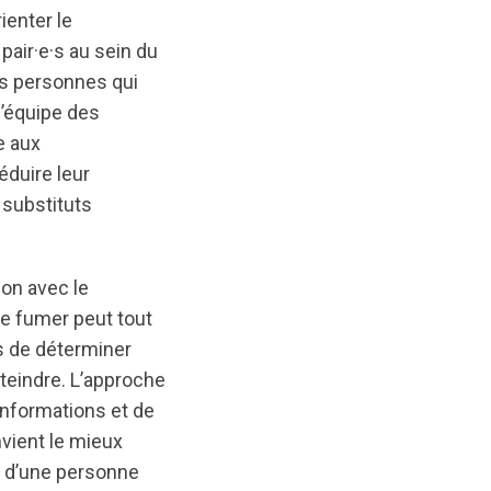
enter le
air·e·s au sein du
s personnes qui
’équipe des
e aux
éduire leur
substituts
on avec le
de fumer peut tout
es de déterminer
teindre. L’approche
informations et de
nvient le mieux
if d’une personne