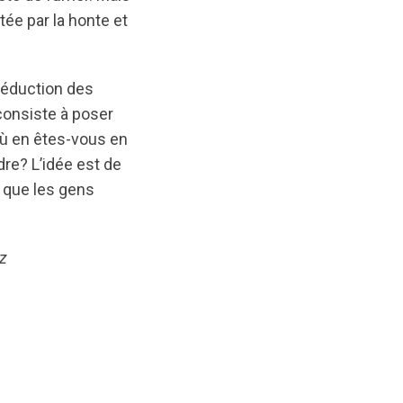
tée par la honte et
réduction des
consiste à poser
 Où en êtes-vous en
re? L’idée est de
 que les gens
ez