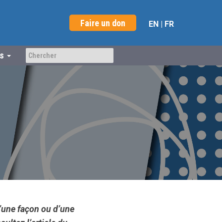
Faire un don
EN
|
FR
us
’une façon ou d’une