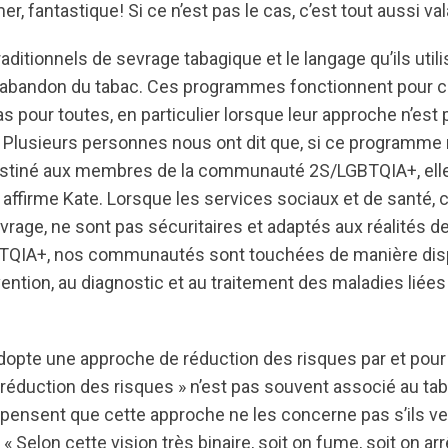
er, fantastique! Si ce n’est pas le cas, c’est tout aussi val
ditionnels de sevrage tabagique et le langage qu’ils util
l’abandon du tabac. Ces programmes fonctionnent pour c
 pour toutes, en particulier lorsque leur approche n’est 
« Plusieurs personnes nous ont dit que, si ce programme n
stiné aux membres de la communauté 2S/LGBTQIA+, elle
, affirme Kate. Lorsque les services sociaux et de santé
age, ne sont pas sécuritaires et adaptés aux réalités d
QIA+, nos communautés sont touchées de manière disp
vention, au diagnostic et au traitement des maladies liées
opte une approche de réduction des risques par et pour
 réduction des risques » n’est pas souvent associé au ta
ensent que cette approche ne les concerne pas s’ils veu
« Selon cette vision très binaire, soit on fume, soit on ar