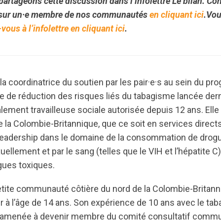
partageons cette discussion dans l’infolettre Le bilan. Cons
 sur un·e membre de nos communautés
en cliquant ici
.Vou
ous à l’infolettre en cliquant ici
.
t la coordinatrice du soutien par les pair·e·s au sein du 
tive de réduction des risques liés du tabagisme lancée der
ement travailleuse sociale autorisée depuis 12 ans. Elle 
 la Colombie-Britannique, que ce soit en services direct
leadership dans le domaine de la consommation de drogu
ellement et par le sang (telles que le VIH et l’hépatite C)
gues toxiques.
tite communauté côtière du nord de la Colombie-Britanni
 l’âge de 14 ans. Son expérience de 10 ans avec le tab
nt amenée à devenir membre du comité consultatif comm