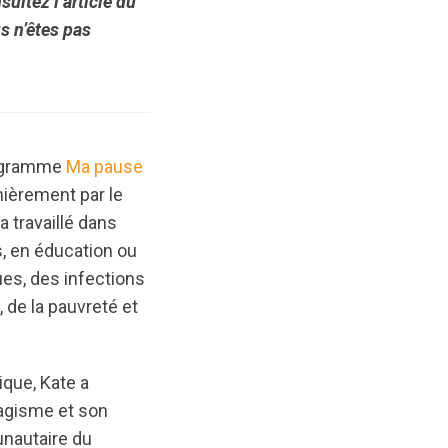
ultez l’article du
s n’êtes pas
programme
Ma pause
nièrement par le
a travaillé dans
s, en éducation ou
es, des infections
, de la pauvreté et
que, Kate a
agisme et son
unautaire du