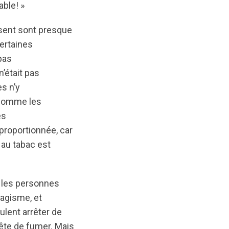
able! »
isent sont presque
ertaines
pas
’était pas
s n’y
, comme les
es
roportionnée, car
 au tabac est
 les personnes
bagisme, et
lent arrêter de
rête de fumer. Mais