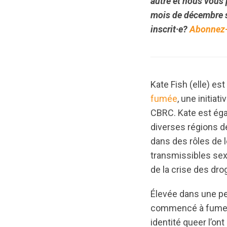
autre et nous vous 
mois de décembre
inscrit·e?
Abonnez-v
Kate Fish (elle) es
fumée
, une initia
CBRC. Kate est égal
diverses régions de
dans des rôles de 
transmissibles sexu
de la crise des dro
Élevée dans une pe
commencé à fumer à
identité queer l’o