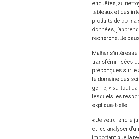
enquêtes, au netto
tableaux et des int
produits de connais
données, j’apprend
recherche. Je peu
Malhar s’intéresse
transféminisées da
préconçues sur le 
le domaine des soi
genre, « surtout dan
lesquels les respo
explique-t-elle.
« Je veux rendre j
et les analyser d’u
important que la r