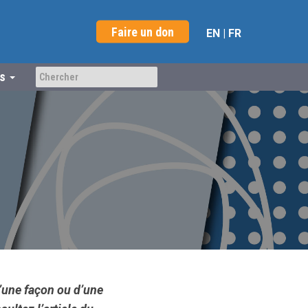
Faire un don
EN
|
FR
us
’une façon ou d’une