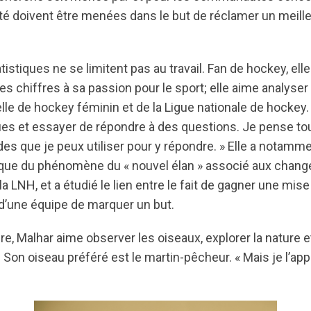
é doivent être menées dans le but de réclamer un meill
atistiques ne se limitent pas au travail. Fan de hockey, ell
 chiffres à sa passion pour le sport; elle aime analyser
le de hockey féminin et de la Ligue nationale de hockey. 
ues et essayer de répondre à des questions. Je pense to
es que je peux utiliser pour y répondre. » Elle a notam
tique du phénomène du « nouvel élan » associé aux chan
a LNH, et a étudié le lien entre le fait de gagner une mise 
e d’une équipe de marquer un but.
e, Malhar aime observer les oiseaux, explorer la nature e
on oiseau préféré est le martin-pêcheur. « Mais je l’appe