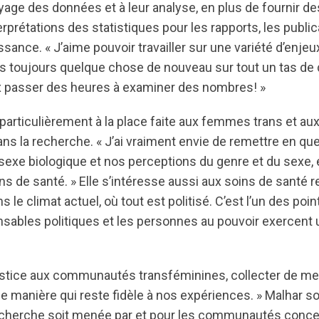
yage des données et à leur analyse, en plus de fournir d
erprétations des statistiques pour les rapports, les public
sance. « J’aime pouvoir travailler sur une variété d’enjeu
s toujours quelque chose de nouveau sur tout un tas d
x passer des heures à examiner des nombres! »
 particulièrement à la place faite aux femmes trans et a
ns la recherche. « J’ai vraiment envie de remettre en qu
sexe biologique et nos perceptions du genre et du sexe, e
ns de santé. » Elle s’intéresse aussi aux soins de santé
s le climat actuel, où tout est politisé. C’est l’un des poin
nsables politiques et les personnes au pouvoir exercent 
ustice aux communautés transféminines, collecter de me
ne manière qui reste fidèle à nos expériences. » Malhar sou
echerche soit menée par et pour les communautés conce