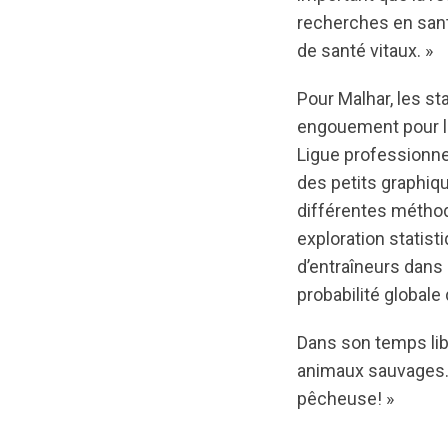
recherches en sant
de santé vitaux. »
Pour Malhar, les st
engouement pour les
Ligue professionnel
des petits graphiq
différentes méthod
exploration statis
d’entraîneurs dans l
probabilité global
Dans son temps libr
animaux sauvages. S
pêcheuse! »