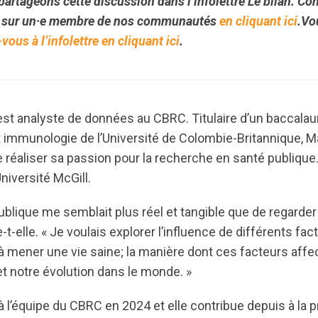
partageons cette discussion dans l’infolettre Le bilan. Cons
 sur un·e membre de nos communautés
en cliquant ici
.Vo
ous à l’infolettre en cliquant ici
.
 est analyste de données au CBRC. Titulaire d’un baccala
 immunologie de l’Université de Colombie-Britannique, Mal
e réaliser sa passion pour la recherche en santé publique.
Université McGill.
publique me semblait plus réel et tangible que de regarde
ie-t-elle. « Je voulais explorer l’influence de différents 
à mener une vie saine; la manière dont ces facteurs affec
 et notre évolution dans le monde. »
 à l’équipe du CBRC en 2024 et elle contribue depuis à l