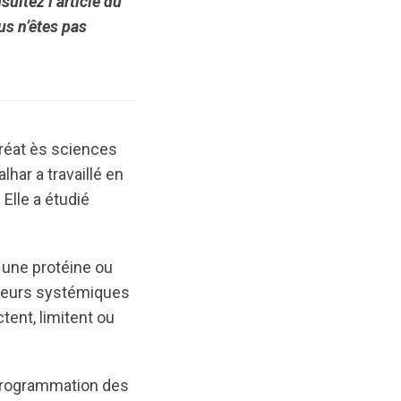
ultez l’article du
us n’êtes pas
uréat ès sciences
har a travaillé en
 Elle a étudié
r une protéine ou
facteurs systémiques
tent, limitent ou
a programmation des