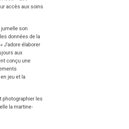
eur accès aux soins
e jumelle son
 les données de la
« J’adore élaborer
ujours aux
ment conçu une
gements
en jeu et la
t photographier les
lle la martine-