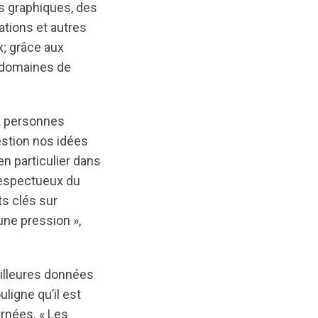
es graphiques, des
ations et autres
x; grâce aux
e domaines de
ux personnes
estion nos idées
n particulier dans
 respectueux du
ts clés sur
une pression »,
illeures données
ligne qu’il est
rnées. « Les