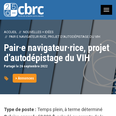
Nav
à
bas
ACCUEIL
NOUVELLES + IDÉES
PAIR·E NAVIGATEUR·RICE, PROJET D’AUTODÉPISTAGE DU VIH
Pair·e navigateur·rice, projet
d’autodépistage du VIH
Partagé le 26
septembre
2022
> Annonces
Type de poste :
Temps plein, à terme déterminé