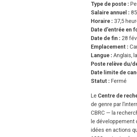
Type de poste :
Pe
Salaire annuel :
85
Horaire :
37,5 heure
Date d’entrée en f
Date de fin :
28 fév
Emplacement :
Can
Langue :
Anglais, l
Poste relève du/de
Date limite de can
Statut :
Fermé
Le
Centre de rec
de genre par l’inte
CBRC — la recherch
le développement d
idées en actions q