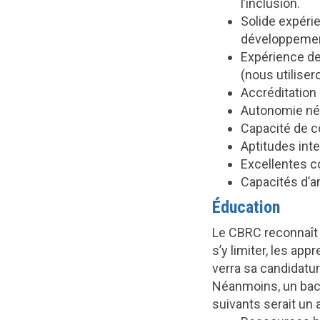
l’inclusion.
Solide expérie
développemen
Expérience de
(nous utilise
Accréditatio
Autonomie néce
Capacité de co
Aptitudes inte
Excellentes c
Capacités d’a
Éducation
Le CBRC reconnaît 
s’y limiter, les a
verra sa candidatur
Néanmoins, un bac
suivants serait un a