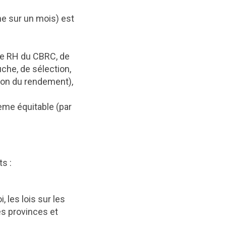
e sur un mois) est
 de RH du CBRC, de
che, de sélection,
ion du rendement),
tème équitable (par
s :
 les lois sur les
les provinces et