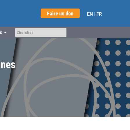
Faire un don
EN
|
FR
us
ines