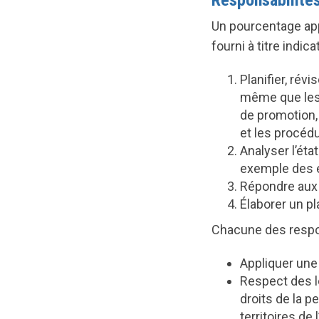
Responsabilités
Un pourcentage app
fourni à titre indic
Planifier, rév
même que les 
de promotion,
et les procéd
Analyser l’éta
exemple des é
Répondre aux q
Élaborer un pl
Chacune des respon
Appliquer une
Respect des lo
droits de la p
territoires de 