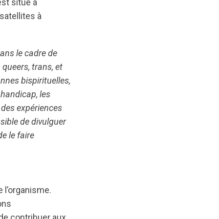
st situé à
atellites à
ans le cadre de
queers, trans, et
nes bispirituelles,
 handicap, les
 des expériences
sible de divulguer
e le faire
e l’organisme.
ons
n de contribuer aux