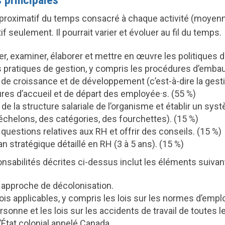
 principales
roximatif du temps consacré à chaque activité (moyenn
atif seulement. Il pourrait varier et évoluer au fil du temps.
iser, examiner, élaborer et mettre en œuvre les politiques
pratiques de gestion, y compris les procédures d’embau
 de croissance et de développement (c’est-à-dire la gest
ures d’accueil et de départ des employé
e·
s. (55 %)
t de la structure salariale de l’organisme et établir un sys
chelons, des catégories, des fourchettes). (15 %)
uestions relatives aux RH et offrir des conseils. (15 %)
an stratégique détaillé en RH (3 à 5 ans). (15 %)
sabilités décrites ci-dessus inclut les éléments suivant
 approche de décolonisation.
is applicables, y compris les lois sur les normes d’emploi,
ersonne et les lois sur les accidents de travail de toutes 
l’État colonial appelé Canada.