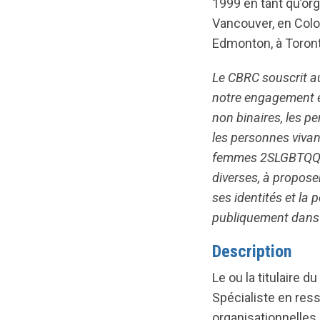
1999 en tant qu’org
Vancouver, en Colo
Edmonton, à Toronto
Le CBRC souscrit a
notre engagement en
non binaires, les p
les personnes vivant
femmes 2SLGBTQQIA+
diverses, à propose
ses identités et la
publiquement dans l
Description
Le ou la titulaire 
Spécialiste en res
organisationnelles e