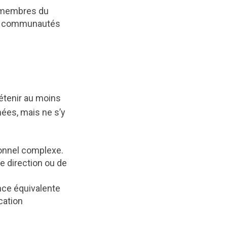
e (membres du
 et communautés
 détenir au moins
hées, mais ne s’y
onnel complexe.
e direction ou de
nce équivalente
cation