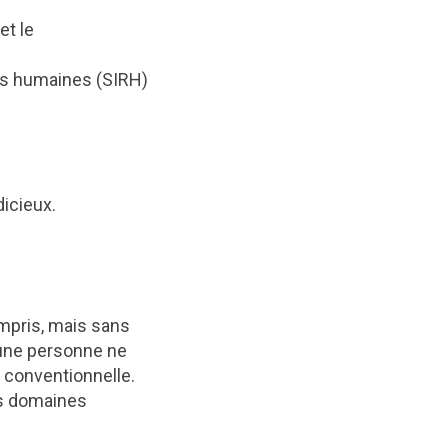
et le
ces humaines (SIRH)
dicieux.
ompris, mais sans
cune personne ne
n conventionnelle.
es domaines