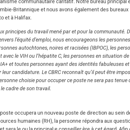
anisme communautaire caritatif. Notre bureau principal e
mbie-Britannique et nous avons également des bureaux s
 et à Halifax.
ux principes du travail mené par et pour la communauté. D
vers l’équité d’emploi, nous encourageons les personnes 
ersonnes autochtones, noires et racisées (IBPOC), les person
 avec le VIH ou l’hépatite C, les personnes en situation de
 et toutes personnes ayant des identités fabuleuses et
r leur candidature. Le CBRC reconnaît qu’il peut être impos
 personne choisie pour occuper ce poste ne sera pas tenue d
e cadre de son travail.
du poste occupera un nouveau poste de direction au sein d
sources humaines (RH), la personne répondra aux questi
t sera le ou la principal·e conseiller·ère à cet égard. Afi