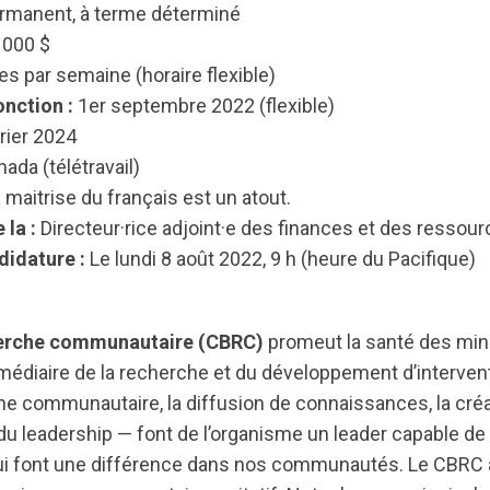
rmanent, à terme déterminé
 000 $
s par semaine (horaire flexible)
onction :
1er septembre 2022 (flexible)
rier 2024
ada (télétravail)
a maitrise du français est un atout.
 la :
Directeur·rice adjoint·e des finances et des resso
didature :
Le lundi 8 août 2022, 9 h (heure du Pacifique)
herche communautaire (CBRC)
promeut la santé des mino
rmédiaire de la recherche et du développement d’intervent
e communautaire, la diffusion de connaissances, la créa
u leadership — font de l’organisme un leader capable de
ui font une différence dans nos communautés. Le CBRC 