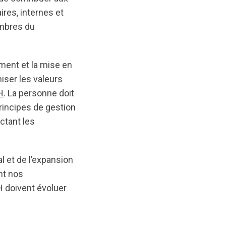
ires, internes et
embres du
sement et la mise en
niser
les valeurs
H
. La personne doit
rincipes de gestion
ctant les
l et de l’expansion
nt nos
H doivent évoluer