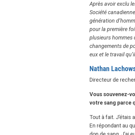
Après avoir exclu l
Société canadienn
génération d’homme
pour la première fo
plusieurs hommes qu
changements de poli
eux et le travail qu’i
Nathan Lachows
Directeur de rech
Vous souvenez-vou
votre sang parce 
Tout à fait. J’étai
En répondant au que
don de sang. J’ai e