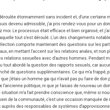
 déroulée étonnamment sans incident et, d’une certaine m
 suis devenu admissible, j’ai pris rendez-vous pour un d
 moi. Le processus était efficace et bien organisé, et j’
c laquelle tout s’est déroulé. L’un des changements notabl
élection comporte maintenant des questions sur les par
ux, en mettant l’accent sur les relations anales, et non p
 relations sexuelles avec d’autres hommes. Pendant ma
u tout abordé la question des rapports sexuels, car auc
nché de questions supplémentaires. Ce qui m’a frappé, pa
que j’étais un homme gai qui n’avait pas pu faire de don
 l’ancienne politique, ni que je faisais de nouveau un do
situation m’a fait prendre conscience que, même si nou
 sein de la communauté, c’est une occasion manquée de ne
ns auprès des responsables de systèmes d’approvisionne