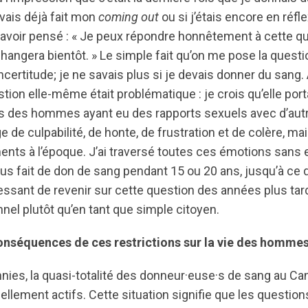
avais déjà fait mon
coming out
ou si j’étais encore en réfl
 avoir pensé : « Je peux répondre honnêtement à cette q
angera bientôt. » Le simple fait qu’on me pose la questio
certitude; je ne savais plus si je devais donner du sang. 
tion elle-même était problématique : je crois qu’elle porta
ns des hommes ayant eu des rapports sexuels avec d’aut
 de culpabilité, de honte, de frustration et de colère, mais
nts à l’époque. J’ai traversé toutes ces émotions sans e
lus fait de don de sang pendant 15 ou 20 ans, jusqu’à ce q
ressant de revenir sur cette question des années plus tar
nel plutôt qu’en tant que simple citoyen.
conséquences de ces restrictions sur la vie des hommes
ies, la quasi-totalité des donneur·euse·s de sang au Can
lement actifs. Cette situation signifie que les question