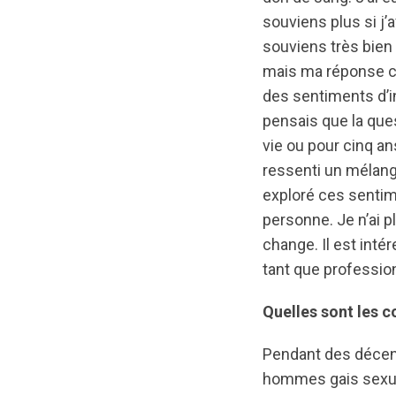
souviens plus si j’
souviens très bien
mais ma réponse ch
des sentiments d’in
pensais que la ques
vie ou pour cinq a
ressenti un mélange
exploré ces sentime
personne. Je n’ai p
change. Il est inté
tant que profession
Quelles sont les 
Pendant des décenn
hommes gais sexuel