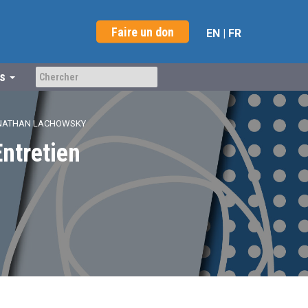
Faire un don
EN
|
FR
us
C NATHAN LACHOWSKY
Entretien