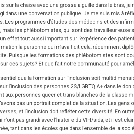
sis sur la chaise avec une grosse aiguille dans le bras, je n
i dans une conversation publique. Je me suis mis à réflé
s. Les programmes d’études des médecins et des infirm
t, mais les phlébotomistes, qui sont des travailleur·euse·s
 un effet tout aussi important sur l’expérience des patien
mation la personne qui m’avait dit cela, récemment diplô
atite. Puisque les formations des phlébotomistes sont co
 sur ces sujets? Et que fait notre communauté pour améli
sentiel que la formation sur l’inclusion soit multidimensi
ur l’inclusion des personnes 2S/LGBTQIA+ dans le don 
 aux personnes queer et trans blanches de la classe m
’avons pas un portrait complet de la situation. Les gens o
erses, et l’inclusion doit refléter cette diversité. En out
 n’ont pas grandi avec l’histoire du VIH/sida, et il est clai
née, tant dans les écoles que dans l’ensemble de la soci