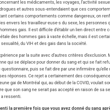
ncernant les médicaments, les voyages, l’activité sexuell
rogues et autres sous-entendaient que ces comportem
ntant certains comportements comme dangereux, on renf
les envers les travailleur·euse·s du sexe, les personne
hommes gais. Il est difficile d’établir un lien direct entre ce
étale des hommes gais à vaste échelle, mais il est certain
a sexualité, du VIH et des gais dans la société.
xpérience par la suite avec d’autres critères d’exclusion.
ne qui se déplace pour donner du sang et qui se fait ref
 questionnaire, puis se fait dire par une infirmière qu’elle
 ses réponses. Ce rejet a certainement des conséquenc
une gai de Montréal qui, au début de la COVID, voulait so
t dire que son sang ne serait pas accepté en raison de sa s
 a ressenti.
enti la première fois que vous avez donné du sang ap