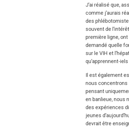
J’ai réalisé que, as
comme j’aurais réag
des phlébotomiste
souvent de l’intérê
première ligne, ont
demandé quelle for
sur le VIH et l’hép
qu’apprennent-iels
Il est également es
nous concentrons s
pensant uniquement
en banlieue, nous n
des expériences div
jeunes d’aujourd’hui
devrait être enseig