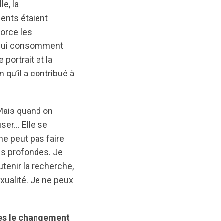
e, la
ents étaient
orce les
s qui consomment
 portrait et la
 qu’il a contribué à
 Mais quand on
user… Elle se
 ne peut pas faire
es profondes. Je
utenir la recherche,
exualité. Je ne peux
rès le changement