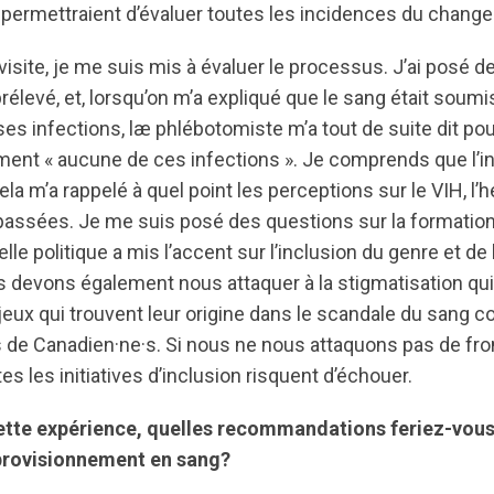
ermettraient d’évaluer toutes les incidences du change
isite, je me suis mis à évaluer le processus. J’ai posé d
prélevé, et, lorsqu’on m’a expliqué que le sang était soumi
ses infections, læ phlébotomiste m’a tout de suite dit po
ement « aucune de ces infections ». Je comprends que l’in
la m’a rappelé à quel point les perceptions sur le VIH, l’h
passées. Je me suis posé des questions sur la formation
le politique a mis l’accent sur l’inclusion du genre et de l
s devons également nous attaquer à la stigmatisation qui
jeux qui trouvent leur origine dans le scandale du sang c
s de Canadien·ne·s. Si nous ne nous attaquons pas de fro
es les initiatives d’inclusion risquent d’échouer.
tte expérience, quelles recommandations feriez-vous
provisionnement en sang?