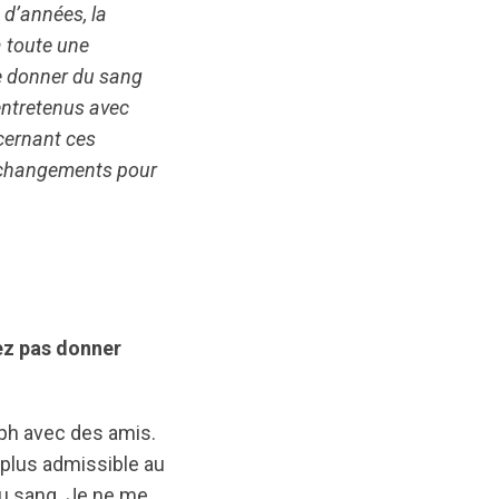
 d’années, la
à toute une
e donner du sang
entretenus avec
cernant ces
es changements pour
ez pas donner
elph avec des amis.
s plus admissible au
 du sang. Je ne me