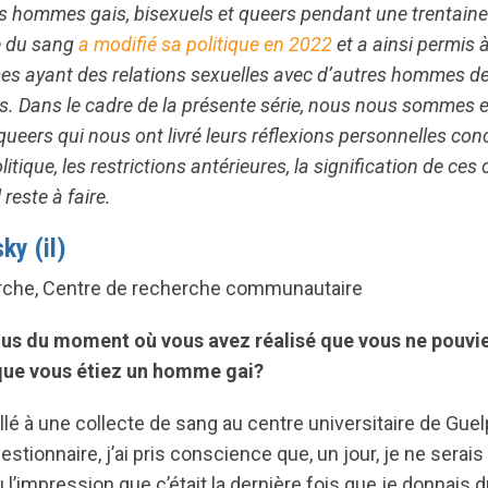
es hommes gais, bisexuels et queers pendant une trentaine
e du sang
a modifié sa politique en 2022
et a ainsi permis 
s ayant des relations sexuelles avec d’autres hommes d
is. Dans le cadre de la présente série, nous nous sommes 
eers qui nous ont livré leurs réflexions personnelles con
tique, les restrictions antérieures, la signification de c
l reste à faire.
ky (il)
erche, Centre de recherche communautaire
s du moment où vous avez réalisé que vous ne pouvi
que vous étiez un homme gai?
s allé à une collecte de sang au centre universitaire de Gu
stionnaire, j’ai pris conscience que, un jour, je ne serai
u l’impression que c’était la dernière fois que je donnais