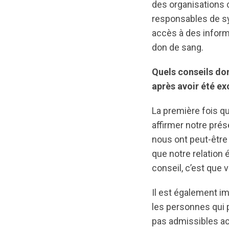
des organisations
responsables de sy
accès à des inform
don de sang.
Quels conseils do
après avoir été e
La première fois q
affirmer notre pré
nous ont peut-être
que notre relation 
conseil, c’est que v
Il est également i
les personnes qui p
pas admissibles a