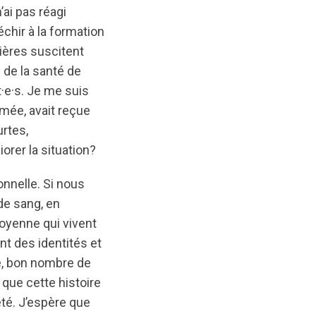
’ai pas réagi
chir à la formation
ières suscitent
 de la santé de
t·e·s. Je me suis
mée, avait reçue
urtes,
orer la situation?
onnelle. Si nous
de sang, en
oyenne qui vivent
nt des identités et
re, bon nombre de
r que cette histoire
été. J’espère que