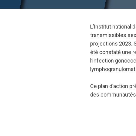
L’Institut national
transmissibles sex
projections 2023. S
été constaté une r
l’infection gonococc
lymphogranulomato
Ce plan d’action p
des communautés GB
url="https://asset
Rezo.pdf?
1753801801