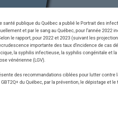
 de santé publique du Québec a publié le Portrait des infec
uellement et par le sang au Québec, pour l’année 2022 in
elon le rapport, pour 2022 et 2023 (suivant les projections
ecrudescence importante des taux d’incidence de cas déc
ique, la syphilis infectieuse, la syphilis congénitale et la
se vénérienne (LGV).
résente des recommandations ciblées pour lutter contre la
T2Q+ du Québec, par la prévention, le dépistage et le 
s.nationbuilder.com/cbrc/pages/6090/attachments/origi