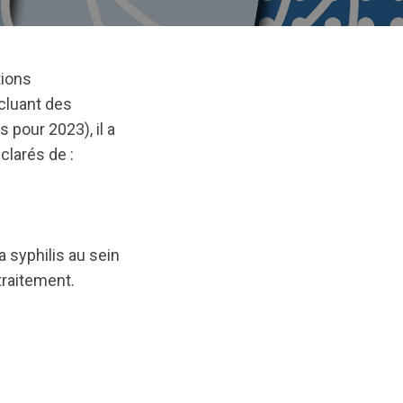
tions
cluant des
 pour 2023), il a
larés de :
 syphilis au sein
traitement.
nal/1753801801/ActionPlan-