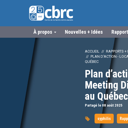
À propos
Nouvelles + Idées
Rapport
ACCUEIL
RAPPORTS + 
PLAN D’ACTION - LOC
QUÉBEC
Plan d’act
Meeting Di
au Québec
Partagé le 08
août
2025
syphilis
Rapp