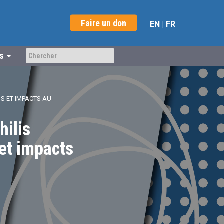
Faire un don
EN
|
FR
us
NS ET IMPACTS AU
hilis
 et impacts