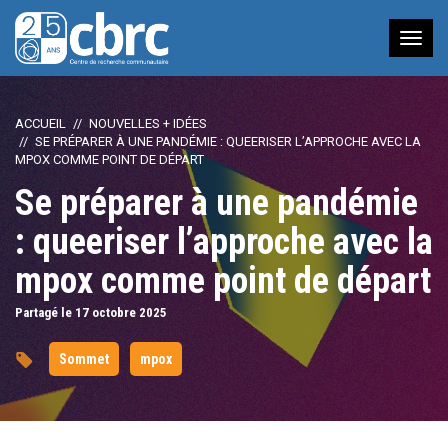
Nav
à
bas
ACCUEIL
NOUVELLES + IDÉES
SE PRÉPARER À UNE PANDÉMIE : QUEERISER L’APPROCHE AVEC LA
MPOX COMME POINT DE DÉPART
Se préparer à une pandémie
: queeriser l’approche avec la
mpox comme point de départ
Partagé le 17
octobre
2025
Sommet
mpox