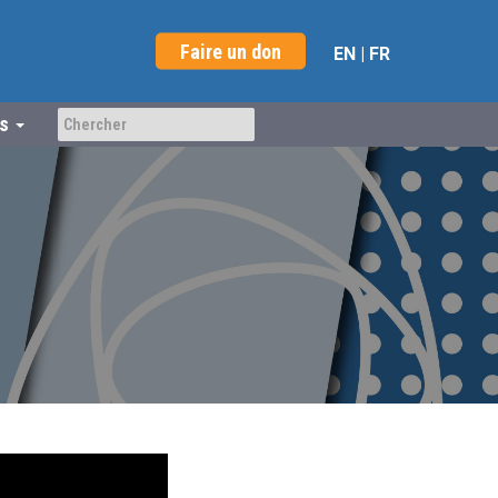
Faire un don
EN
|
FR
us