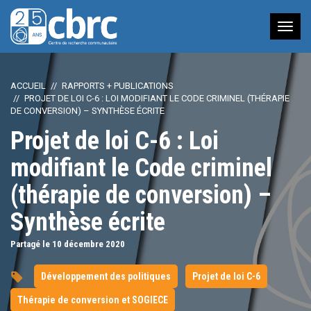
Nav
à
bas
ACCUEIL
RAPPORTS + PUBLICATIONS
PROJET DE LOI C-6 : LOI MODIFIANT LE CODE CRIMINEL (THÉRAPIE
DE CONVERSION) – SYNTHÈSE ÉCRITE
Projet de loi C-6 : Loi
modifiant le Code criminel
(thérapie de conversion) –
Synthèse écrite
Partagé le 10
décembre
2020
Développement des politiques
Projet de loi C-6
Thérapie de conversion et SOGIECE