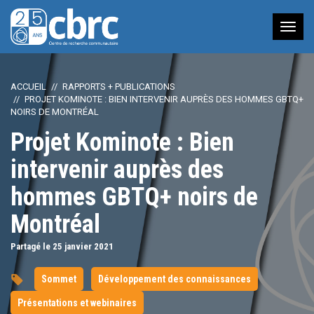
Nav
à
bas
ACCUEIL
RAPPORTS + PUBLICATIONS
PROJET KOMINOTE : BIEN INTERVENIR AUPRÈS DES HOMMES GBTQ+
NOIRS DE MONTRÉAL
Projet Kominote : Bien
intervenir auprès des
hommes GBTQ+ noirs de
Montréal
Partagé le 25
janvier
2021
Sommet
Développement des connaissances
Présentations et webinaires