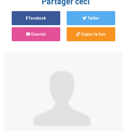
Partager ceci
Facebook
Twitter
Courriel
Copiez le lien
Anonymous
published this page in
Journée de
célébration des communautés LGBTQQIA+
autochtones et de sensibilisation à la bispiritualité
il
y a 2 ans