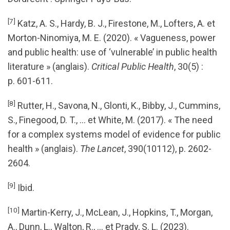
[7]
Katz, A. S., Hardy, B. J., Firestone, M., Lofters, A. et
Morton-Ninomiya, M. E. (2020). « Vagueness, power
and public health: use of ‘vulnerable’ in public health
literature » (anglais).
Critical Public Health
, 30(5) :
p. 601-611.
[8]
Rutter, H., Savona, N., Glonti, K., Bibby, J., Cummins,
S., Finegood, D. T., … et White, M. (2017). « The need
for a complex systems model of evidence for public
health » (anglais).
The Lancet
, 390(10112), p. 2602-
2604.
[9]
Ibid.
[10]
Martin-Kerry, J., McLean, J., Hopkins, T., Morgan,
A., Dunn, L., Walton, R., … et Prady, S. L. (2023).