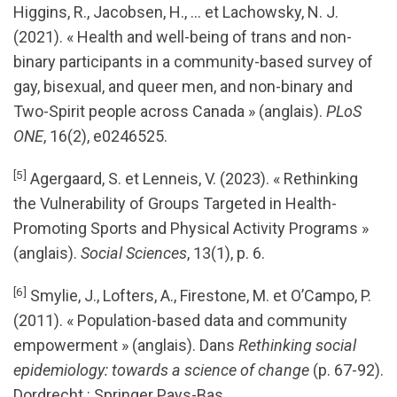
Higgins, R., Jacobsen, H., … et Lachowsky, N. J.
(2021). « Health and well-being of trans and non-
binary participants in a community-based survey of
gay, bisexual, and queer men, and non-binary and
Two-Spirit people across Canada » (anglais).
PLoS
ONE
, 16(2), e0246525.
[5]
Agergaard, S. et Lenneis, V. (2023). « Rethinking
the Vulnerability of Groups Targeted in Health-
Promoting Sports and Physical Activity Programs »
(anglais).
Social Sciences
, 13(1), p. 6.
[6]
Smylie, J., Lofters, A., Firestone, M. et O’Campo, P.
(2011). « Population-based data and community
empowerment » (anglais). Dans
Rethinking social
epidemiology: towards a science of change
(p. 67-92).
Dordrecht : Springer Pays-Bas.