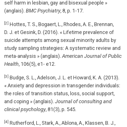
self harm in lesbian, gay and bisexual people »
(anglais).
BMC Psychiatry
, 8, p. 1-17.
[2]
Hottes, T. S., Bogaert, L., Rhodes, A. E., Brennan,
D. J. et Gesink, D. (2016). « Lifetime prevalence of
suicide attempts among sexual minority adults by
study sampling strategies: A systematic review and
meta-analysis » (anglais).
American Journal of Public
Health
, 106(5), e1- e12.
[3]
Budge, S. L., Adelson, J. L. et Howard, K. A. (2013).
« Anxiety and depression in transgender individuals:
the roles of transition status, loss, social support,
and coping » (anglais).
Journal of consulting and
clinical psychology
, 81(3), p. 545.
[4]
Rutherford, L., Stark, A., Ablona, A., Klassen, B. J.,