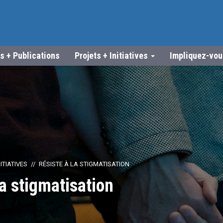
s + Publications
Projets + Initiatives
Impliquez-vo
ITIATIVES
RÉSISTE À LA STIGMATISATION
la stigmatisation