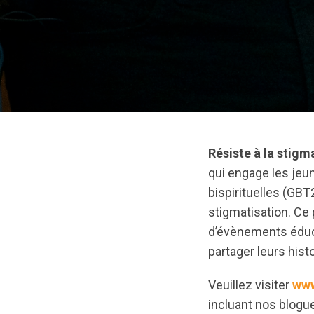
Résiste à la stigm
qui engage les jeu
bispirituelles (GBT2
stigmatisation. Ce 
d’évènements éduca
partager leurs hist
Veuillez visiter
www
incluant nos blogue