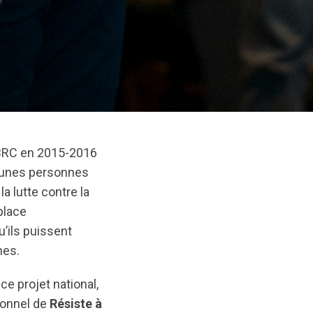
 CBRC en 2015-2016
jeunes personnes
la lutte contre la
place
’ils puissent
mes.
e projet national,
rsonnel de
Résiste à