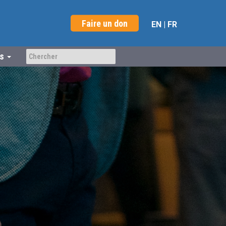
Faire un don
EN
|
FR
us