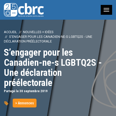
Nav
à
bas
ACCUEIL
NOUVELLES + IDÉES
S’ENGAGER POUR LES CANADIEN-NE-S LGBTQ2S - UNE
DÉCLARATION PRÉÉLECTORALE
S’engager pour les
Canadien-ne-s LGBTQ2S -
Une déclaration
préélectorale
Partagé le 30
septembre
2019
> Annonces