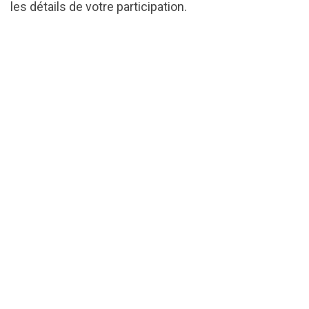
les détails de votre participation.
url="https://assets.nationbuilder.com/cbrc/pages
FR_post_UVic_review.pdf?
1716481643