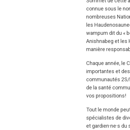
Sommet de cette an
connue sous le nom 
nombreuses Nation
les Haudenosaunee e
wampum dit du « bol
Anishnabeg et les 
manière responsab
Chaque année, le C
importantes et des 
communautés 2S/LG
de la santé commun
vos propositions!
Tout le monde peut
spécialistes de div
et gardien·ne·s du 