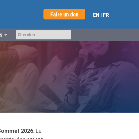
Faire un don
EN
|
FR
us
e Sommet 2026
. Le