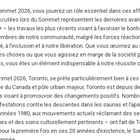
ommet 2026, vous jouerez un rôle essentiel dans ces effo
discutées lors du Sommet représentent les dernières ava
 les travaux les plus récents visant à favoriser le bonheu
embres de notre communauté, malgré les forces réaction
té, à l’inclusion et à notre libération. Que vous œuvriez 
les choses ou que vous agissiez en marge de la société p
s, vous êtes un élément indispensable à notre réussite c
mmet 2026, Toronto, se prête particulièrement bien à ces 
le du Canada et pôle urbain majeur, Toronto est depuis de
ves visant à promouvoir des changements positifs. Nombr
festations contre les descentes dans les saunas et l’apa
 années 1980, aux mouvements actuels réclamant des se
es et des soins culturellement pertinents – ont fait de T
our la première fois en ses 20 années d’existence, le 
 année.