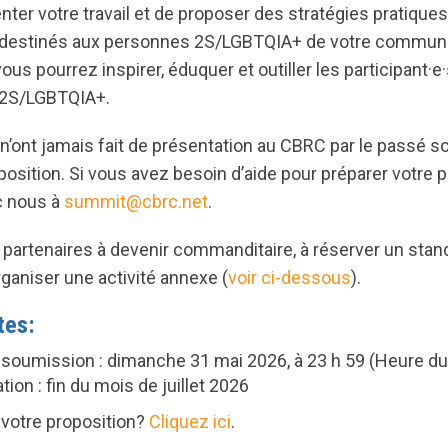
nter votre travail et de proposer des stratégies pratique
é destinés aux personnes 2S/LGBTQIA+ de votre communa
s pourrez inspirer, éduquer et outiller les participant·e·s
é 2S/LGBTQIA+.
n’ont jamais fait de présentation au CBRC par le passé 
osition. Si vous avez besoin d’aide pour préparer votre pr
 nous à
summit@cbrc.net
.
partenaires à devenir commanditaire, à réserver un stand
rganiser une activité annexe (
voir ci-dessous
).
tes:
e soumission : dimanche 31 mai 2026, à 23 h 59 (Heure du
tion : fin du mois de juillet 2026
 votre proposition?
Cliquez ici
.