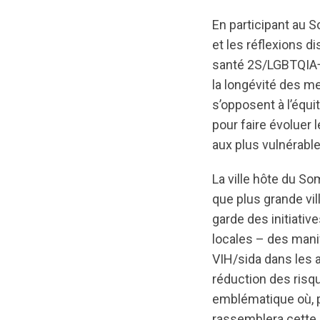
En participant au S
et les réflexions 
santé 2S/LGBTQIA+ –
la longévité des m
s’opposent à l’équi
pour faire évoluer 
aux plus vulnérable
La ville hôte du So
que plus grande vil
garde des initiati
locales – des mani
VIH/sida dans les
réduction des risqu
emblématique où, p
rassemblera cette