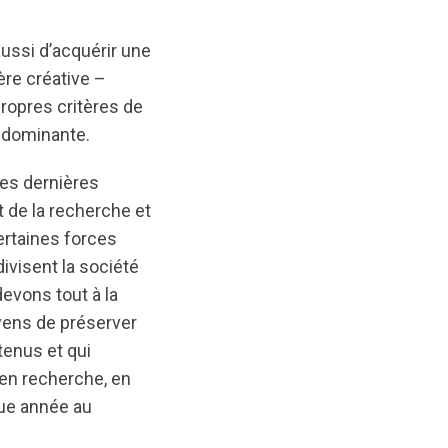
aussi d’acquérir une
re créative –
ropres critères de
 dominante.
 Ces dernières
t de la recherche et
ertaines forces
ivisent la société
evons tout à la
oyens de préserver
tenus et qui
 en recherche, en
que année au