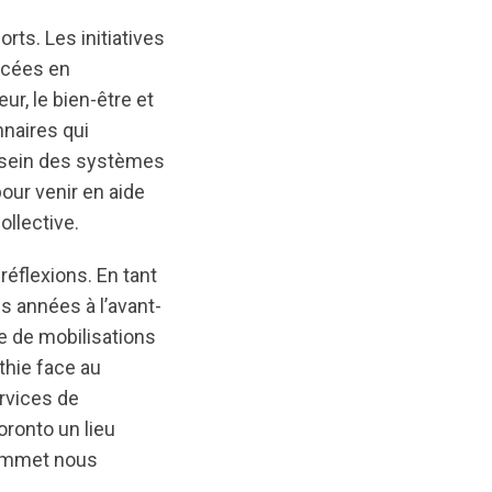
rts. Les initiatives
ncées en
r, le bien-être et
naires qui
au sein des systèmes
our venir en aide
ollective.
réflexions. En tant
s années à l’avant-
e de mobilisations
thie face au
rvices de
oronto un lieu
Sommet nous