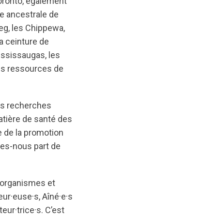
ronto, également
re ancestrale de
g, les Chippewa,
a ceinture de
ississaugas, les
ses ressources de
es recherches
atière de santé des
 de la promotion
tes-nous part de
 organismes et
eur·euse·s, Aîné·e·s
eur·trice·s. C’est