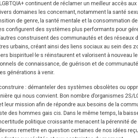
BTQIA+ continuent de réclamer un meilleur accès aux 
ivers domaines les concernant, notamment la santé sexu
ransition de genre, la santé mentale et la consommation 
es configurent des systèmes plus performants pour gér
d’autres construisent des communautés et des réseaux d
es urbains, créant ainsi des liens sociaux au sein des z
ers bispirituel·le·s réinstaurent et valorisent à nouveau 
ionnels de connaissance, de guérison et de communauté, 
des générations à venir.
reconstruire : démanteler des systèmes obsolètes ou oppr
anière qui nous convient. Bon nombre d’organismes 2S/
e et leur mission afin de répondre aux besoins de la com
juste des hommes gais cis. Dans le même temps, la baiss
ncertitude politique croissante menacent la pérennité de 
devons remettre en question certaines de nos idées reç