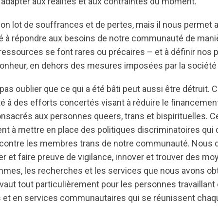
adapter aux réalités et aux contraintes du moment.
son lot de souffrances et de pertes, mais il nous permet 
té à répondre aux besoins de notre communauté de maniè
essources se font rares ou précaires – et à définir nos p
 bonheur, en dehors des mesures imposées par la société
 pas oublier que ce qui a été bâti peut aussi être détruit.
é à des efforts concertés visant à réduire le financemen
sacrés aux personnes queers, trans et bispirituelles. C
 à mettre en place des politiques discriminatoires qui d
ne contre les membres trans de notre communauté. Nous d
r et faire preuve de vigilance, innover et trouver des m
rammes, les recherches et les services que nous avons ob
vaut tout particulièrement pour les personnes travaillant
s et en services communautaires qui se réunissent cha