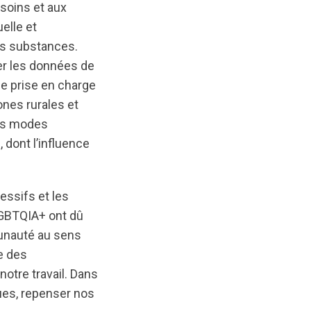
soins et aux
elle et
des substances.
er les données de
e prise en charge
ones rurales et
les modes
dont l’influence
essifs et les
LGBTQIA+ ont dû
munauté au sens
e des
notre travail. Dans
ues, repenser nos