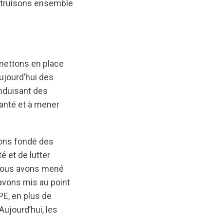
struisons ensemble
mettons en place
ujourd’hui des
onduisant des
santé et à mener
vons fondé des
é et de lutter
, nous avons mené
avons mis au point
PE, en plus de
ujourd’hui, les