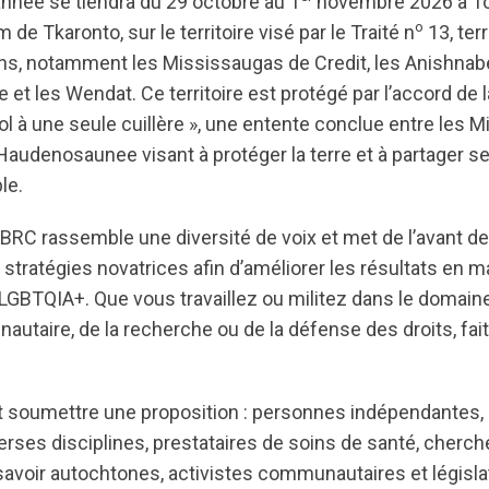
née se tiendra du 29 octobre au 1
novembre 2026 à To
o
de Tkaronto, sur le territoire visé par le Traité n
13, ter
s, notamment les Mississaugas de Credit, les Anishnabe
t les Wendat. Ce territoire est protégé par l’accord de l
 à une seule cuillère », une entente conclue entre les M
Haudenosaunee visant à protéger la terre et à partager 
le.
BRC rassemble une diversité de voix et met de l’avant d
stratégies novatrices afin d’améliorer les résultats en m
BTQIA+. Que vous travaillez ou militez dans le domaine
autaire, de la recherche ou de la défense des droits, fai
 soumettre une proposition : personnes indépendantes,
erses disciplines, prestataires de soins de santé, cherch
savoir autochtones, activistes communautaires et législat