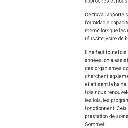
approches et nous 
Ce travail apporte 
formidable capaci
même lorsque les r
réussite, voire de
Il ne faut toutefois
années, on a assist
des organismes con
cherchent également
et attisent la hai
fois nous renouvele
les lois, les prog
fonctionnent. Cela 
prestation de soin
Sommet.